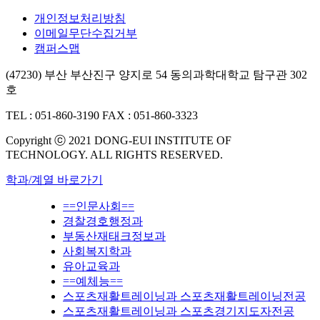
개인정보처리방침
이메일무단수집거부
캠퍼스맵
(47230) 부산 부산진구 양지로 54 동의과학대학교 탐구관 302
호
TEL : 051-860-3190
FAX : 051-860-3323
Copyright ⓒ 2021 DONG-EUI INSTITUTE OF
TECHNOLOGY. ALL RIGHTS RESERVED.
학과/계열 바로가기
==인문사회==
경찰경호행정과
부동산재태크정보과
사회복지학과
유아교육과
==예체능==
스포츠재활트레이닝과 스포츠재활트레이닝전공
스포츠재활트레이닝과 스포츠경기지도자전공