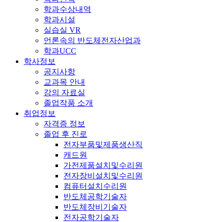
학과수상내역
학과시설
실습실 VR
언론속의 반도체전자산업과
학과UCC
학사정보
공지사항
교과목 안내
강의 자료실
졸업작품 소개
취업정보
자격증 정보
졸업 후 진로
전자부품및제품생산직
캐드원
가전제품설치및수리원
전자장비설치및수리원
컴퓨터설치수리원
반도체공학기술자
반도체장비기술자
전자공학기술자