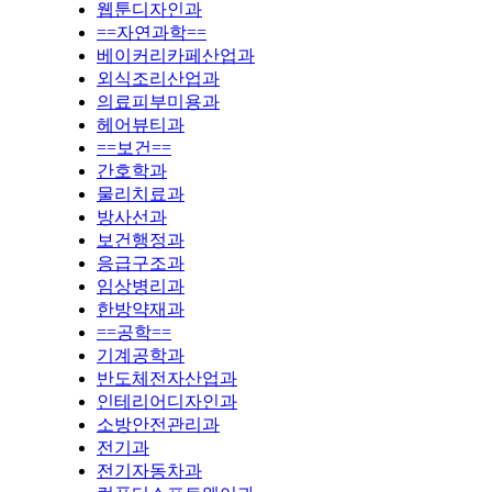
웹툰디자인과
==자연과학==
베이커리카페산업과
외식조리산업과
의료피부미용과
헤어뷰티과
==보건==
간호학과
물리치료과
방사선과
보건행정과
응급구조과
임상병리과
한방약재과
==공학==
기계공학과
반도체전자산업과
인테리어디자인과
소방안전관리과
전기과
전기자동차과