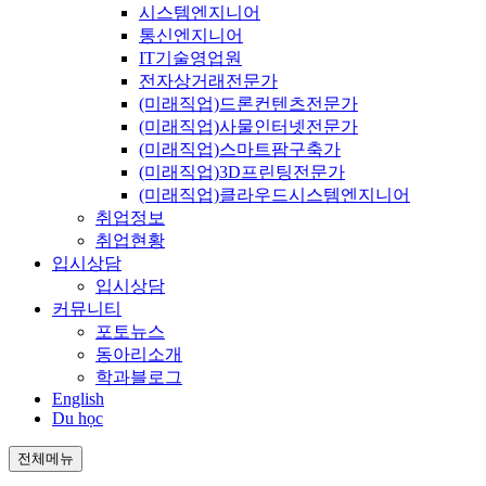
시스템엔지니어
통신엔지니어
IT기술영업원
전자상거래전문가
(미래직업)드론컨텐츠전문가
(미래직업)사물인터넷전문가
(미래직업)스마트팜구축가
(미래직업)3D프린팅전문가
(미래직업)클라우드시스템엔지니어
취업정보
취업현황
입시상담
입시상담
커뮤니티
포토뉴스
동아리소개
학과블로그
English
Du học
전체메뉴