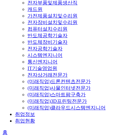
전자부품및제품생산직
캐드원
가전제품설치및수리원
전자장비설치및수리원
컴퓨터설치수리원
반도체공학기술자
반도체장비기술자
전자공학기술자
시스템엔지니어
통신엔지니어
IT기술영업원
전자상거래전문가
(미래직업)드론컨텐츠전문가
(미래직업)사물인터넷전문가
(미래직업)스마트팜구축가
(미래직업)3D프린팅전문가
(미래직업)클라우드시스템엔지니어
취업정보
취업현황
홈