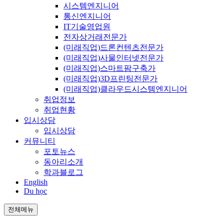
시스템엔지니어
통신엔지니어
IT기술영업원
전자상거래전문가
(미래직업)드론컨텐츠전문가
(미래직업)사물인터넷전문가
(미래직업)스마트팜구축가
(미래직업)3D프린팅전문가
(미래직업)클라우드시스템엔지니어
취업정보
취업현황
입시상담
입시상담
커뮤니티
포토뉴스
동아리소개
학과블로그
English
Du học
전체메뉴