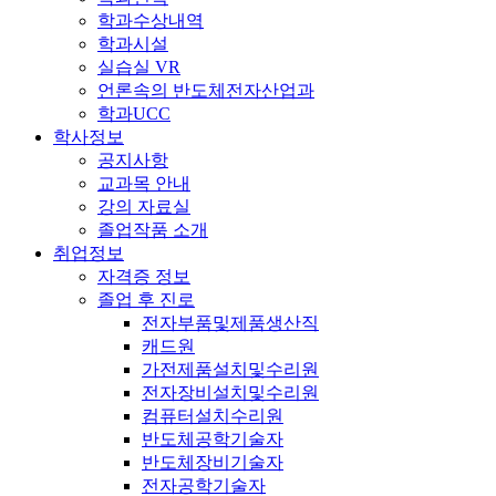
학과수상내역
학과시설
실습실 VR
언론속의 반도체전자산업과
학과UCC
학사정보
공지사항
교과목 안내
강의 자료실
졸업작품 소개
취업정보
자격증 정보
졸업 후 진로
전자부품및제품생산직
캐드원
가전제품설치및수리원
전자장비설치및수리원
컴퓨터설치수리원
반도체공학기술자
반도체장비기술자
전자공학기술자