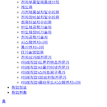
전자부품및제품생산직
캐드원
가전제품설치및수리원
전자장비설치및수리원
컴퓨터설치수리원
반도체공학기술자
반도체장비기술자
전자공학기술자
시스템엔지니어
통신엔지니어
IT기술영업원
전자상거래전문가
(미래직업)드론컨텐츠전문가
(미래직업)사물인터넷전문가
(미래직업)스마트팜구축가
(미래직업)3D프린팅전문가
(미래직업)클라우드시스템엔지니어
취업정보
취업현황
홈