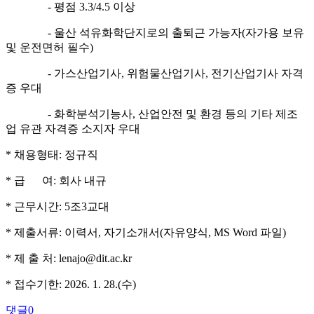
- 평점 3.3/4.5 이상
- 울산 석유화학단지로의 출퇴근 가능자(자가용 보유
및 운전면허 필수)
- 가스산업기사, 위험물산업기사, 전기산업기사 자격
증 우대
- 화학분석기능사, 산업안전 및 환경 등의 기타 제조
업 유관 자격증 소지자 우대
* 채용형태: 정규직
* 급 여: 회사 내규
* 근무시간: 5조3교대
* 제출서류: 이력서, 자기소개서(자유양식, MS W
o
r
d
파
일)
* 제 출 처:
lenajo@dit.ac.kr
* 접수기한: 2026. 1. 28.(수)
댓글
0