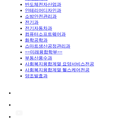
반도체전자산업과
인테리어디자인과
소방안전관리과
전기과
전기자동차과
컴퓨터소프트웨어과
화학공학과
스마트생산공정관리과
==미래융합학부==
부동산풍수과
사회복지융합계열 요양서비스전공
사회복지융합계열 헬스케어전공
양조발효과