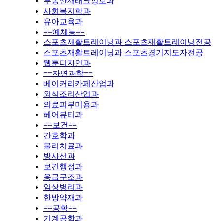
부동산재태크정보과
사회복지학과
유아교육과
==예체능==
스포츠재활트레이닝과 스포츠재활트레이닝전공
스포츠재활트레이닝과 스포츠경기지도자전공
웹툰디자인과
==자연과학==
베이커리카페산업과
외식조리산업과
의료피부미용과
헤어뷰티과
==보건==
간호학과
물리치료과
방사선과
보건행정과
응급구조과
임상병리과
한방약재과
==공학==
기계공학과