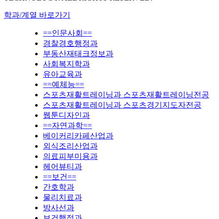
학과/계열 바로가기
==인문사회==
경찰경호행정과
부동산재태크정보과
사회복지학과
유아교육과
==예체능==
스포츠재활트레이닝과 스포츠재활트레이닝전공
스포츠재활트레이닝과 스포츠경기지도자전공
웹툰디자인과
==자연과학==
베이커리카페산업과
외식조리산업과
의료피부미용과
헤어뷰티과
==보건==
간호학과
물리치료과
방사선과
보건행정과