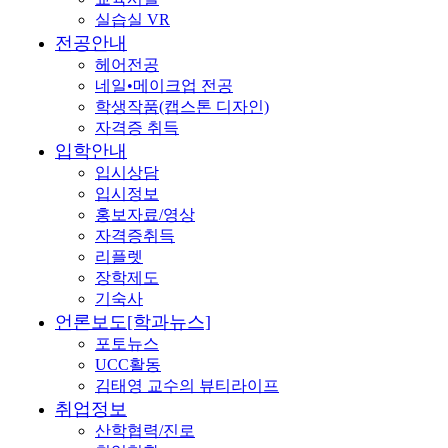
실습실 VR
전공안내
헤어전공
네일•메이크업 전공
학생작품(캡스톤 디자인)
자격증 취득
입학안내
입시상담
입시정보
홍보자료/영상
자격증취득
리플렛
장학제도
기숙사
언론보도[학과뉴스]
포토뉴스
UCC활동
김태영 교수의 뷰티라이프
취업정보
산학협력/진로