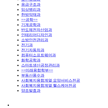
응급구조과
임상병리과
한방약재과
==공학==
기계공학과
반도체전자산업과
인테리어디자인과
소방안전관리과
전기과
전기자동차과
컴퓨터소프트웨어과
화학공학과
스마트생산공정관리과
==미래융합학부==
부동산풍수과
사회복지융합계열 요양서비스전공
사회복지융합계열 헬스케어전공
양조발효과