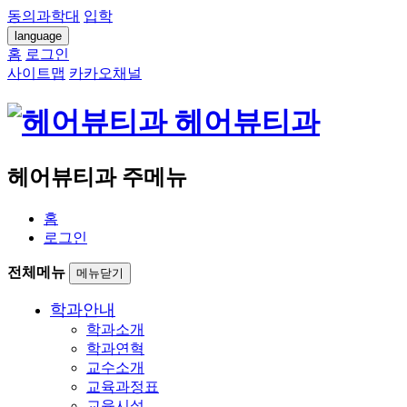
동의과학대
입학
language
홈
로그인
사이트맵
카카오채널
헤어뷰티과
헤어뷰티과 주메뉴
홈
로그인
전체메뉴
메뉴닫기
학과안내
학과소개
학과연혁
교수소개
교육과정표
교육시설