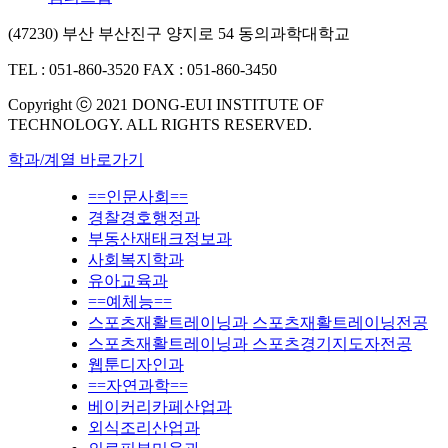
(47230) 부산 부산진구 양지로 54 동의과학대학교
TEL : 051-860-3520
FAX : 051-860-3450
Copyright ⓒ 2021 DONG-EUI INSTITUTE OF
TECHNOLOGY. ALL RIGHTS RESERVED.
학과/계열 바로가기
==인문사회==
경찰경호행정과
부동산재태크정보과
사회복지학과
유아교육과
==예체능==
스포츠재활트레이닝과 스포츠재활트레이닝전공
스포츠재활트레이닝과 스포츠경기지도자전공
웹툰디자인과
==자연과학==
베이커리카페산업과
외식조리산업과