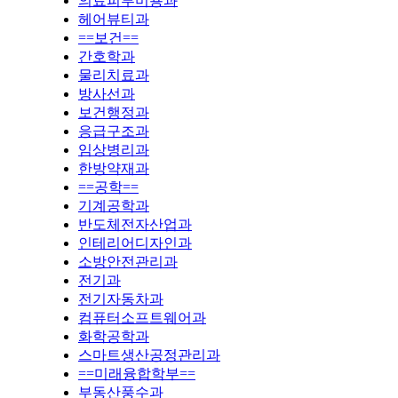
의료피부미용과
헤어뷰티과
==보건==
간호학과
물리치료과
방사선과
보건행정과
응급구조과
임상병리과
한방약재과
==공학==
기계공학과
반도체전자산업과
인테리어디자인과
소방안전관리과
전기과
전기자동차과
컴퓨터소프트웨어과
화학공학과
스마트생산공정관리과
==미래융합학부==
부동산풍수과