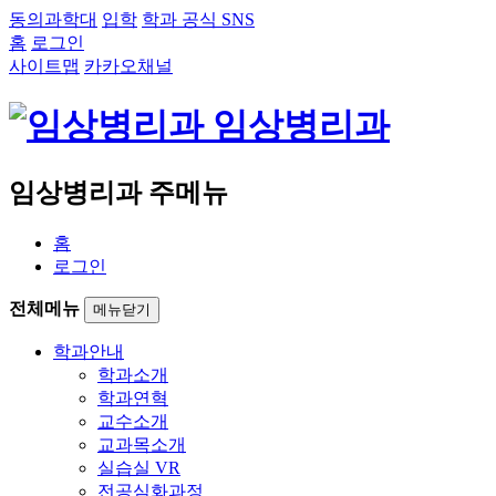
동의과학대
입학
학과 공식 SNS
홈
로그인
사이트맵
카카오채널
임상병리과
임상병리과 주메뉴
홈
로그인
전체메뉴
메뉴닫기
학과안내
학과소개
학과연혁
교수소개
교과목소개
실습실 VR
전공심화과정