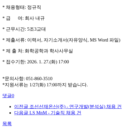
* 채용형태: 정규직
* 급 여: 회사 내규
* 근무시간: 5조3교대
* 제출서류: 이력서, 자기소개서(자유양식, MS W
o
r
d
파
일)
* 제 출 처:
화학공학과 학사사무실
* 접수기한: 2026. 1. 27.(화) 17:00
*문의사항: 051-860-3510
*지원서류는 1/27(화) 17:00까지 받습니다.
댓글
0
이전글
조선선재온산(주) - 연구개발(분석실) 채용 건
다음글
LS MnM - 기술직 채용 건
목록