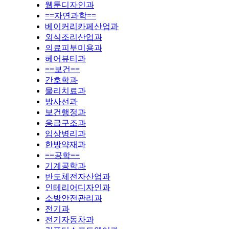
웹툰디자인과
==자연과학==
베이커리카페산업과
외식조리산업과
의료피부미용과
헤어뷰티과
==보건==
간호학과
물리치료과
방사선과
보건행정과
응급구조과
임상병리과
한방약재과
==공학==
기계공학과
반도체전자산업과
인테리어디자인과
소방안전관리과
전기과
전기자동차과