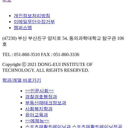
개인정보처리방침
이메일무단수집거부
캠퍼스맵
(47230) 부산 부산진구 양지로 54, 동의과학대학교 탐구관 106
호
TEL : 051-860-3510
FAX : 051-860-3336
Copyright ⓒ 2021 DONG-EUI INSTITUTE OF
TECHNOLOGY. ALL RIGHTS RESERVED.
학과/계열 바로가기
==인문사회==
경찰경호행정과
부동산재태크정보과
사회복지학과
유아교육과
==예체능==
스포츠재활트레이닝과 스포츠재활트레이닝전공