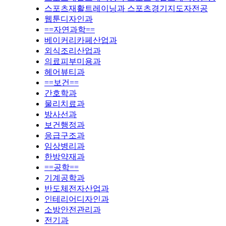
스포츠재활트레이닝과 스포츠경기지도자전공
웹툰디자인과
==자연과학==
베이커리카페산업과
외식조리산업과
의료피부미용과
헤어뷰티과
==보건==
간호학과
물리치료과
방사선과
보건행정과
응급구조과
임상병리과
한방약재과
==공학==
기계공학과
반도체전자산업과
인테리어디자인과
소방안전관리과
전기과