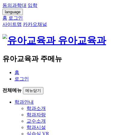
동의과학대
입학
language
홈
로그인
사이트맵
카카오채널
유아교육과
유아교육과 주메뉴
홈
로그인
전체메뉴
메뉴닫기
학과안내
학과소개
학과자랑
교수소개
학과시설
실습실 VR