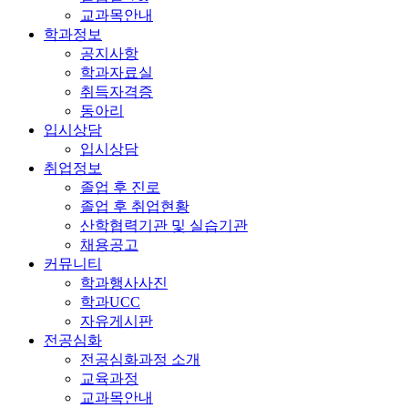
교과목안내
학과정보
공지사항
학과자료실
취득자격증
동아리
입시상담
입시상담
취업정보
졸업 후 진로
졸업 후 취업현황
산학협력기관 및 실습기관
채용공고
커뮤니티
학과행사사진
학과UCC
자유게시판
전공심화
전공심화과정 소개
교육과정
교과목안내