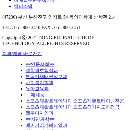
이메일무단수집거부
캠퍼스맵
(47230) 부산 부산진구 양지로 54 동의과학대 산학관 214
TEL : 051-860-3410
FAX : 051-860-3451
Copyright ⓒ 2021 DONG-EUI INSTITUTE OF
TECHNOLOGY. ALL RIGHTS RESERVED.
학과/계열 바로가기
==인문사회==
경찰경호행정과
부동산재태크정보과
사회복지학과
유아교육과
==예체능==
스포츠재활트레이닝과 스포츠재활트레이닝전공
스포츠재활트레이닝과 스포츠경기지도자전공
웹툰디자인과
==자연과학==
베이커리카페산업과