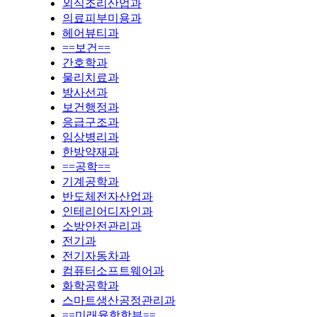
외식조리산업과
의료피부미용과
헤어뷰티과
==보건==
간호학과
물리치료과
방사선과
보건행정과
응급구조과
임상병리과
한방약재과
==공학==
기계공학과
반도체전자산업과
인테리어디자인과
소방안전관리과
전기과
전기자동차과
컴퓨터소프트웨어과
화학공학과
스마트생산공정관리과
==미래융합학부==