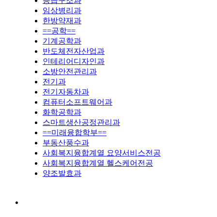
응급구조과
임상병리과
한방약재과
==공학==
기계공학과
반도체전자산업과
인테리어디자인과
소방안전관리과
전기과
전기자동차과
컴퓨터소프트웨어과
화학공학과
스마트생산공정관리과
==미래융합학부==
부동산풍수과
사회복지융합계열 요양서비스전공
사회복지융합계열 헬스케어전공
양조발효과