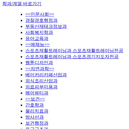
학과/계열 바로가기
==인문사회==
경찰경호행정과
부동산재태크정보과
사회복지학과
유아교육과
==예체능==
스포츠재활트레이닝과 스포츠재활트레이닝전공
스포츠재활트레이닝과 스포츠경기지도자전공
웹툰디자인과
==자연과학==
베이커리카페산업과
외식조리산업과
의료피부미용과
헤어뷰티과
==보건==
간호학과
물리치료과
방사선과
보건행정과