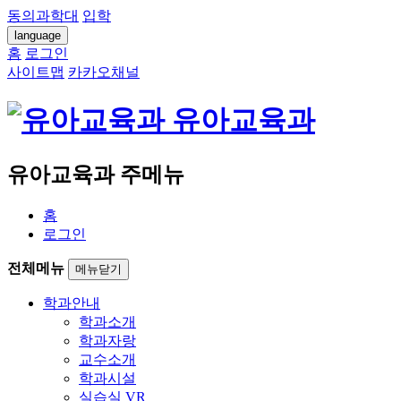
동의과학대
입학
language
홈
로그인
사이트맵
카카오채널
유아교육과
유아교육과 주메뉴
홈
로그인
전체메뉴
메뉴닫기
학과안내
학과소개
학과자랑
교수소개
학과시설
실습실 VR