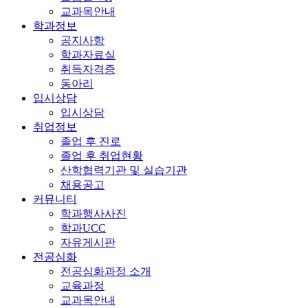
교과목안내
학과정보
공지사항
학과자료실
취득자격증
동아리
입시상담
입시상담
취업정보
졸업 후 진로
졸업 후 취업현황
산학협력기관 및 실습기관
채용공고
커뮤니티
학과행사사진
학과UCC
자유게시판
전공심화
전공심화과정 소개
교육과정
교과목안내