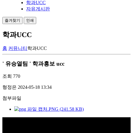
학과UCC
자유게시판
즐겨찾기
인쇄
학과UCC
홈
커뮤니티
학과UCC
' 유승열팀 ' 학과홍보 ucc
조회
770
형정은
2024-05-18 13:34
첨부파일
캡처.PNG (241.58 KB)