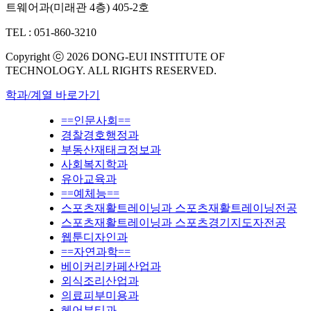
트웨어과(미래관 4층) 405-2호
TEL : 051-860-3210
Copyright ⓒ 2026 DONG-EUI INSTITUTE OF
TECHNOLOGY. ALL RIGHTS RESERVED.
학과/계열 바로가기
==인문사회==
경찰경호행정과
부동산재태크정보과
사회복지학과
유아교육과
==예체능==
스포츠재활트레이닝과 스포츠재활트레이닝전공
스포츠재활트레이닝과 스포츠경기지도자전공
웹툰디자인과
==자연과학==
베이커리카페산업과
외식조리산업과
의료피부미용과
헤어뷰티과