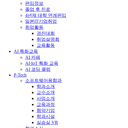
편입정보
졸업 후 진로
4년제 대학 연계편입
일본IT기업취업
취업활동
경진대회
취업설명회
교육활동
AI 특화교육
AI 카페
AI∙IoT 특화 교육
AI 코딩 클럽
P-Tech
소프트웨어융합과
학과소개
교수소개
사업소개
교육과정
협약기업
학과시설
실습실 VR