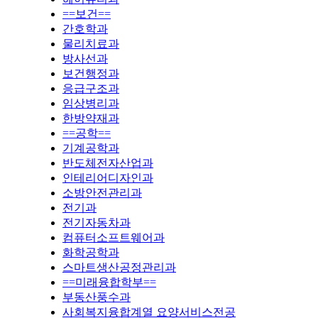
==보건==
간호학과
물리치료과
방사선과
보건행정과
응급구조과
임상병리과
한방약재과
==공학==
기계공학과
반도체전자산업과
인테리어디자인과
소방안전관리과
전기과
전기자동차과
컴퓨터소프트웨어과
화학공학과
스마트생산공정관리과
==미래융합학부==
부동산풍수과
사회복지융합계열 요양서비스전공