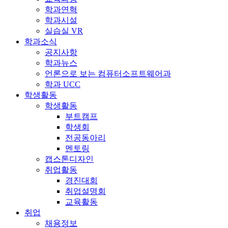
학과연혁
학과시설
실습실 VR
학과소식
공지사항
학과뉴스
언론으로 보는 컴퓨터소프트웨어과
학과 UCC
학생활동
학생활동
부트캠프
학생회
전공동아리
멘토링
캡스톤디자인
취업활동
경진대회
취업설명회
교육활동
취업
채용정보