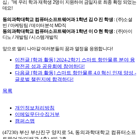
십」"에 우리 학과 재학생 2명이 지원하여 금일자로 최종 확정 되었는
데요!
동의과학대학교 컴퓨터소프트웨어과 1학년 김 O 진 학생
: (주)소셜
빈 / 마케팅팀 / 데이터분석 MD직
동의과학대학교 컴퓨터소프트웨어과 1학년 이 O 현 학생
: (주)아이
디노 / 개발팀 / 시스템개발직
앞으로 멀리 나아갈 여러분들의 꿈과 열정을 응원합니다!
이전글
[학과 활동] 2024-2학기 스마트 항만물류 분야 융
합전공 성과 공유회에 참여하다!
다음글
[학과 활동] 스마트 항만물류 4.0 혁신 인재 양성 -
글로벌 챌린지에 합격하다!
목록
개인정보처리방침
이메일무단수집거부
캠퍼스맵
(47230) 부산 부산진구 양지로 54, 동의과학대학교 컴퓨터소프
트웨어과(미래관 4층) 405-2호