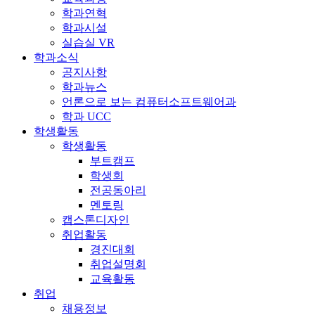
학과연혁
학과시설
실습실 VR
학과소식
공지사항
학과뉴스
언론으로 보는 컴퓨터소프트웨어과
학과 UCC
학생활동
학생활동
부트캠프
학생회
전공동아리
멘토링
캡스톤디자인
취업활동
경진대회
취업설명회
교육활동
취업
채용정보