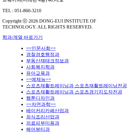
TEL : 051-860-3210
Copyright ⓒ 2026 DONG-EUI INSTITUTE OF
TECHNOLOGY. ALL RIGHTS RESERVED.
학과/계열 바로가기
==인문사회==
경찰경호행정과
부동산재태크정보과
사회복지학과
유아교육과
==예체능==
스포츠재활트레이닝과 스포츠재활트레이닝전공
스포츠재활트레이닝과 스포츠경기지도자전공
웹툰디자인과
==자연과학==
베이커리카페산업과
외식조리산업과
의료피부미용과
헤어뷰티과