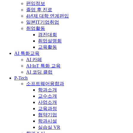
편입정보
졸업 후 진로
4년제 대학 연계편입
일본IT기업취업
취업활동
경진대회
취업설명회
교육활동
AI 특화교육
AI 카페
AI∙IoT 특화 교육
AI 코딩 클럽
P-Tech
소프트웨어융합과
학과소개
교수소개
사업소개
교육과정
협약기업
학과시설
실습실 VR