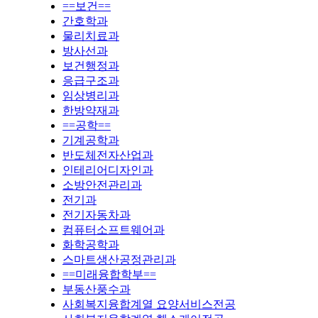
==보건==
간호학과
물리치료과
방사선과
보건행정과
응급구조과
임상병리과
한방약재과
==공학==
기계공학과
반도체전자산업과
인테리어디자인과
소방안전관리과
전기과
전기자동차과
컴퓨터소프트웨어과
화학공학과
스마트생산공정관리과
==미래융합학부==
부동산풍수과
사회복지융합계열 요양서비스전공