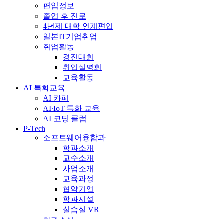
편입정보
졸업 후 진로
4년제 대학 연계편입
일본IT기업취업
취업활동
경진대회
취업설명회
교육활동
AI 특화교육
AI 카페
AI∙IoT 특화 교육
AI 코딩 클럽
P-Tech
소프트웨어융합과
학과소개
교수소개
사업소개
교육과정
협약기업
학과시설
실습실 VR