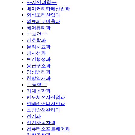
==자연과학==
베이커리카페산업과
외식조리산업과
의료피부미용과
헤어뷰티과
==보건==
간호학과
물리치료과
방사선과
보건행정과
응급구조과
임상병리과
한방약재과
==공학==
기계공학과
반도체전자산업과
인테리어디자인과
소방안전관리과
전기과
전기자동차과
컴퓨터소프트웨어과