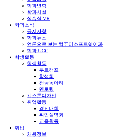
학과연혁
학과시설
실습실 VR
학과소식
공지사항
학과뉴스
언론으로 보는 컴퓨터소프트웨어과
학과 UCC
학생활동
학생활동
부트캠프
학생회
전공동아리
멘토링
캡스톤디자인
취업활동
경진대회
취업설명회
교육활동
취업
채용정보