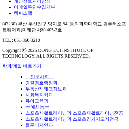
개인정보처리방침
이메일무단수집거부
캠퍼스맵
(47230) 부산 부산진구 양지로 54, 동의과학대학교 컴퓨터소프
트웨어과(미래관 4층) 405-2호
TEL : 051-860-3210
Copyright ⓒ 2026 DONG-EUI INSTITUTE OF
TECHNOLOGY. ALL RIGHTS RESERVED.
학과/계열 바로가기
==인문사회==
경찰경호행정과
부동산재태크정보과
사회복지학과
유아교육과
==예체능==
스포츠재활트레이닝과 스포츠재활트레이닝전공
스포츠재활트레이닝과 스포츠경기지도자전공
웹툰디자인과