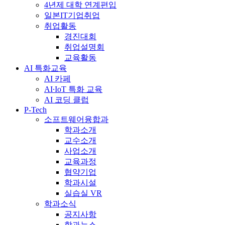
4년제 대학 연계편입
일본IT기업취업
취업활동
경진대회
취업설명회
교육활동
AI 특화교육
AI 카페
AI∙IoT 특화 교육
AI 코딩 클럽
P-Tech
소프트웨어융합과
학과소개
교수소개
사업소개
교육과정
협약기업
학과시설
실습실 VR
학과소식
공지사항
학과뉴스