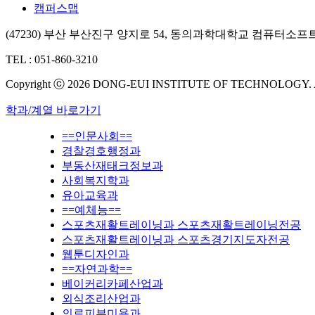
캠퍼스맵
(47230) 부산 부산진구 양지로 54, 동의과학대학교 컴퓨터소프트
TEL : 051-860-3210
Copyright ⓒ 2026 DONG-EUI INSTITUTE OF TECHNOLOGY.
학과/계열 바로가기
==인문사회==
경찰경호행정과
부동산재태크정보과
사회복지학과
유아교육과
==예체능==
스포츠재활트레이닝과 스포츠재활트레이닝전공
스포츠재활트레이닝과 스포츠경기지도자전공
웹툰디자인과
==자연과학==
베이커리카페산업과
외식조리산업과
의료피부미용과