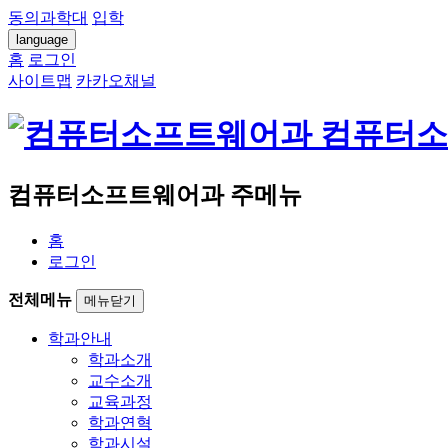
동의과학대
입학
language
홈
로그인
사이트맵
카카오채널
컴퓨터소
컴퓨터소프트웨어과 주메뉴
홈
로그인
전체메뉴
메뉴닫기
학과안내
학과소개
교수소개
교육과정
학과연혁
학과시설