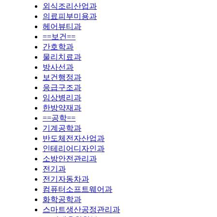
외식조리산업과
의료피부미용과
헤어뷰티과
==보건==
간호학과
물리치료과
방사선과
보건행정과
응급구조과
임상병리과
한방약재과
==공학==
기계공학과
반도체전자산업과
인테리어디자인과
소방안전관리과
전기과
전기자동차과
컴퓨터소프트웨어과
화학공학과
스마트생산공정관리과