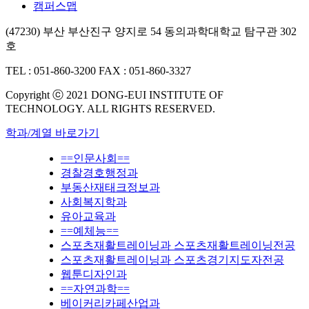
캠퍼스맵
(47230) 부산 부산진구 양지로 54 동의과학대학교 탐구관 302
호
TEL : 051-860-3200
FAX : 051-860-3327
Copyright ⓒ 2021 DONG-EUI INSTITUTE OF
TECHNOLOGY. ALL RIGHTS RESERVED.
학과/계열 바로가기
==인문사회==
경찰경호행정과
부동산재태크정보과
사회복지학과
유아교육과
==예체능==
스포츠재활트레이닝과 스포츠재활트레이닝전공
스포츠재활트레이닝과 스포츠경기지도자전공
웹툰디자인과
==자연과학==
베이커리카페산업과