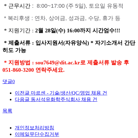
* 근무시간
:
8:00~17:00 (주 5일), 토요일 유동적
* 복리후생 : 연차, 상여금, 성과금, 수당, 휴가 등
* 지원기간 :
2월 28일(수) 16:00까지 시간엄수!!!
* 제출서류 : 입사지원서(자유양식) * 자기소개서 간단
히도 가능
* 지원방법 : sou7649
@dit.ac.kr로 제출서류 발송 후
051-860-3200 연락주세요.
댓글
0
이전글
마르센 - 기술/생산/QC/영업 채용 건
다음글
동서석유화학주식회사 채용 건
목록
개인정보처리방침
이메일무단수집거부