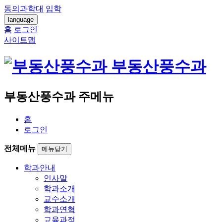
동의과학대
입학
language
홈
로그인
사이트맵
부동산풍수과
부동산풍수과 주메뉴
홈
로그인
전체메뉴
메뉴닫기
학과안내
인사말
학과소개
교수소개
학과연혁
교육과정