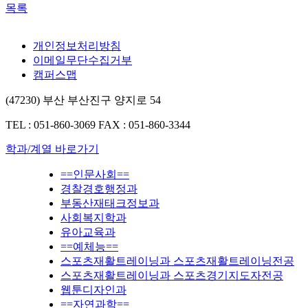
목록
개인정보처리방침
이메일무단수집거부
캠퍼스맵
(47230) 부산 부산진구 양지로 54
TEL : 051-860-3069
FAX : 051-860-3344
학과/계열 바로가기
==인문사회==
경찰경호행정과
부동산재태크정보과
사회복지학과
유아교육과
==예체능==
스포츠재활트레이닝과 스포츠재활트레이닝전공
스포츠재활트레이닝과 스포츠경기지도자전공
웹툰디자인과
==자연과학==