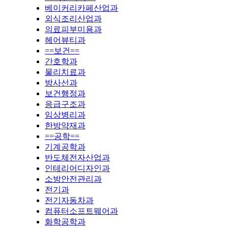
베이커리카페산업과
외식조리산업과
의료피부미용과
헤어뷰티과
==보건==
간호학과
물리치료과
방사선과
보건행정과
응급구조과
임상병리과
한방약재과
==공학==
기계공학과
반도체전자산업과
인테리어디자인과
소방안전관리과
전기과
전기자동차과
컴퓨터소프트웨어과
화학공학과