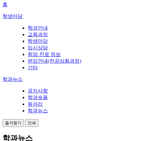
홈
학생마당
학과안내
교육과정
학생마당
입시상담
취업·진로 정보
편입안내(전공심화과정)
기타
학과뉴스
공지사항
학과숏폼
동아리
학과뉴스
즐겨찾기
인쇄
학과뉴스