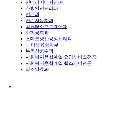
인테리어디자인과
소방안전관리과
전기과
전기자동차과
컴퓨터소프트웨어과
화학공학과
스마트생산공정관리과
==미래융합학부==
부동산풍수과
사회복지융합계열 요양서비스전공
사회복지융합계열 헬스케어전공
양조발효과