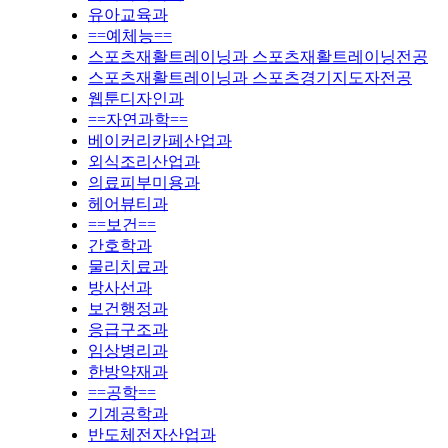
유아교육과
==예체능==
스포츠재활트레이닝과 스포츠재활트레이닝전공
스포츠재활트레이닝과 스포츠경기지도자전공
웹툰디자인과
==자연과학==
베이커리카페산업과
외식조리산업과
의료피부미용과
헤어뷰티과
==보건==
간호학과
물리치료과
방사선과
보건행정과
응급구조과
임상병리과
한방약재과
==공학==
기계공학과
반도체전자산업과