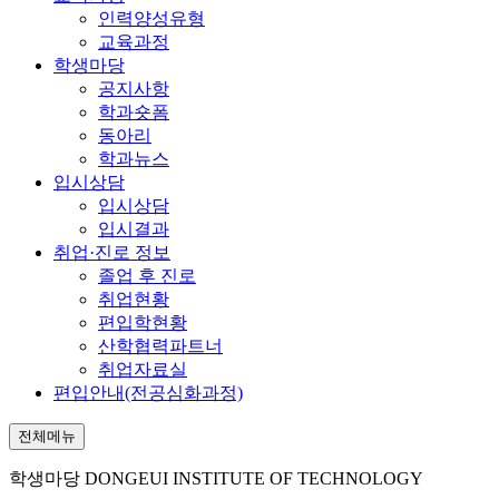
인력양성유형
교육과정
학생마당
공지사항
학과숏폼
동아리
학과뉴스
입시상담
입시상담
입시결과
취업·진로 정보
졸업 후 진로
취업현황
편입학현황
산학협력파트너
취업자료실
편입안내(전공심화과정)
전체메뉴
학생마당
DONGEUI INSTITUTE OF TECHNOLOGY