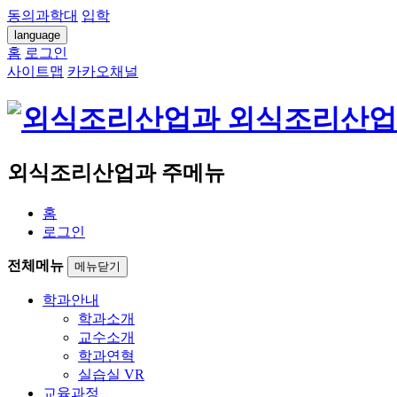
동의과학대
입학
language
홈
로그인
사이트맵
카카오채널
외식조리산업
외식조리산업과 주메뉴
홈
로그인
전체메뉴
메뉴닫기
학과안내
학과소개
교수소개
학과연혁
실습실 VR
교육과정