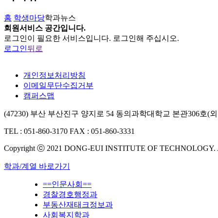
홈
학생마당
학과뉴스
회원서비스 공간입니다.
로그인
이 필요한 서비스입니다. 로그인해 주십시오.
로그인
뒤로
개인정보처리방침
이메일무단수집거부
캠퍼스맵
(47230) 부산 부산진구 양지로 54 동의과학대학교 본관306
TEL : 051-860-3170
FAX : 051-860-3331
Copyright ⓒ 2021 DONG-EUI INSTITUTE OF TECHNOLOGY.
학과/계열 바로가기
==인문사회==
경찰경호행정과
부동산재태크정보과
사회복지학과