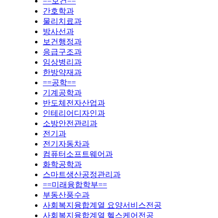
==보건==
간호학과
물리치료과
방사선과
보건행정과
응급구조과
임상병리과
한방약재과
==공학==
기계공학과
반도체전자산업과
인테리어디자인과
소방안전관리과
전기과
전기자동차과
컴퓨터소프트웨어과
화학공학과
스마트생산공정관리과
==미래융합학부==
부동산풍수과
사회복지융합계열 요양서비스전공
사회복지융합계열 헬스케어전공