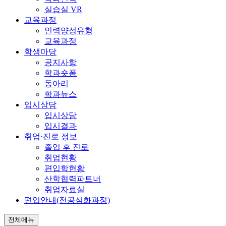
실습실 VR
교육과정
인력양성유형
교육과정
학생마당
공지사항
학과숏폼
동아리
학과뉴스
입시상담
입시상담
입시결과
취업·진로 정보
졸업 후 진로
취업현황
편입학현황
산학협력파트너
취업자료실
편입안내(전공심화과정)
전체메뉴