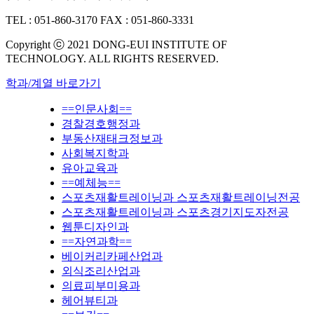
TEL : 051-860-3170
FAX : 051-860-3331
Copyright ⓒ 2021 DONG-EUI INSTITUTE OF
TECHNOLOGY. ALL RIGHTS RESERVED.
학과/계열 바로가기
==인문사회==
경찰경호행정과
부동산재태크정보과
사회복지학과
유아교육과
==예체능==
스포츠재활트레이닝과 스포츠재활트레이닝전공
스포츠재활트레이닝과 스포츠경기지도자전공
웹툰디자인과
==자연과학==
베이커리카페산업과
외식조리산업과
의료피부미용과
헤어뷰티과