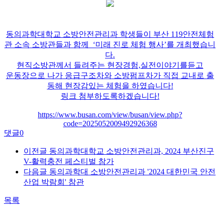
동의과학대학교 소방안전관리과 학생들이 부산 119안전체험
관 소속 소방관들과 함께 ‘미래 진로 체험 행사’를 개최했습니
다.
현직소방관께서 들려주는 현장경험,실전이야기를듣고
운동장으로 나가 응급구조차와 소방펌프차가 직접 교내로 출
동해 현장감있는 체험을 하였습니다!
링크 첨부하도록하겠습니다!
https://www.busan.com/view/busan/view.php?
code=2025052009492926368
댓글
0
이전글
동의과학대학교 소방안전관리과, 2024 부산진구
V-활력충전 페스티벌 참가
다음글
동의과학대 소방안전관리과 '2024 대한민국 안전
산업 박람회' 참관
목록