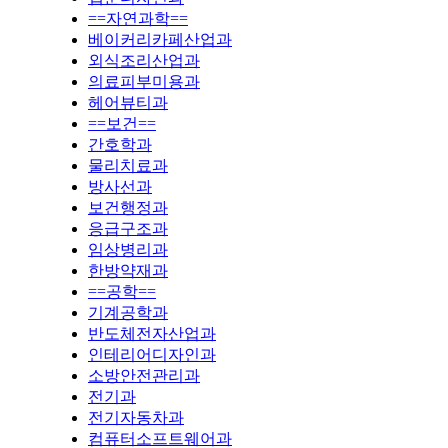
==자연과학==
베이커리카페산업과
외식조리산업과
의료피부미용과
헤어뷰티과
==보건==
간호학과
물리치료과
방사선과
보건행정과
응급구조과
임상병리과
한방약재과
==공학==
기계공학과
반도체전자산업과
인테리어디자인과
소방안전관리과
전기과
전기자동차과
컴퓨터소프트웨어과