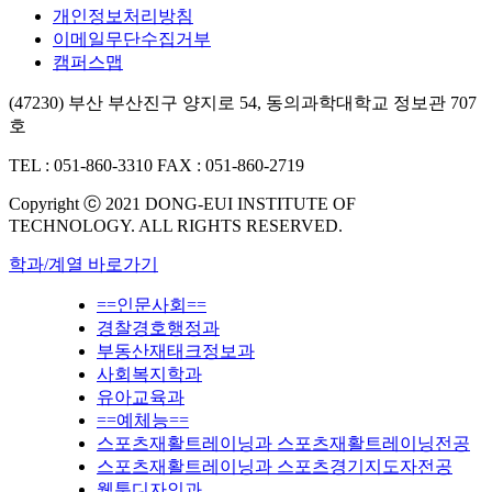
개인정보처리방침
이메일무단수집거부
캠퍼스맵
(47230) 부산 부산진구 양지로 54, 동의과학대학교 정보관 707
호
TEL : 051-860-3310
FAX : 051-860-2719
Copyright ⓒ 2021 DONG-EUI INSTITUTE OF
TECHNOLOGY. ALL RIGHTS RESERVED.
학과/계열 바로가기
==인문사회==
경찰경호행정과
부동산재태크정보과
사회복지학과
유아교육과
==예체능==
스포츠재활트레이닝과 스포츠재활트레이닝전공
스포츠재활트레이닝과 스포츠경기지도자전공
웹툰디자인과