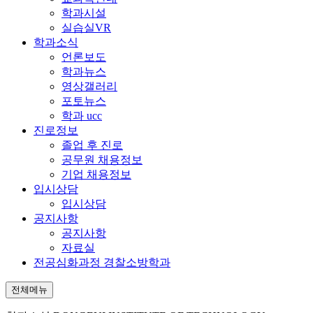
학과시설
실습실VR
학과소식
언론보도
학과뉴스
영상갤러리
포토뉴스
학과 ucc
진로정보
졸업 후 진로
공무원 채용정보
기업 채용정보
입시상담
입시상담
공지사항
공지사항
자료실
전공심화과정 경찰소방학과
전체메뉴