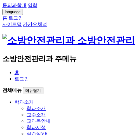
동의과학대
입학
language
홈
로그인
사이트맵
카카오채널
소방안전관리
소방안전관리과 주메뉴
홈
로그인
전체메뉴
메뉴닫기
학과소개
학과소개
교수소개
교과목안내
학과시설
실습실VR