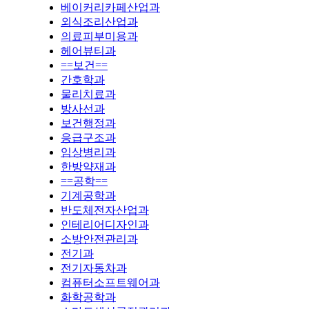
베이커리카페산업과
외식조리산업과
의료피부미용과
헤어뷰티과
==보건==
간호학과
물리치료과
방사선과
보건행정과
응급구조과
임상병리과
한방약재과
==공학==
기계공학과
반도체전자산업과
인테리어디자인과
소방안전관리과
전기과
전기자동차과
컴퓨터소프트웨어과
화학공학과