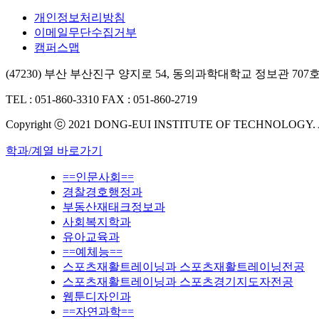
개인정보처리방침
이메일무단수집거부
캠퍼스맵
(47230) 부산 부산진구 양지로 54, 동의과학대학교 정보관 707
TEL : 051-860-3310
FAX : 051-860-2719
Copyright ⓒ 2021 DONG-EUI INSTITUTE OF TECHNOLOGY.
학과/계열 바로가기
==인문사회==
경찰경호행정과
부동산재태크정보과
사회복지학과
유아교육과
==예체능==
스포츠재활트레이닝과 스포츠재활트레이닝전공
스포츠재활트레이닝과 스포츠경기지도자전공
웹툰디자인과
==자연과학==