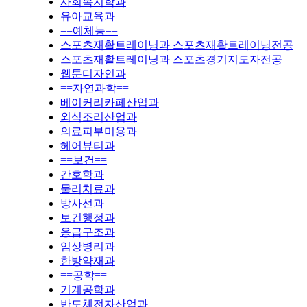
사회복지학과
유아교육과
==예체능==
스포츠재활트레이닝과 스포츠재활트레이닝전공
스포츠재활트레이닝과 스포츠경기지도자전공
웹툰디자인과
==자연과학==
베이커리카페산업과
외식조리산업과
의료피부미용과
헤어뷰티과
==보건==
간호학과
물리치료과
방사선과
보건행정과
응급구조과
임상병리과
한방약재과
==공학==
기계공학과
반도체전자산업과