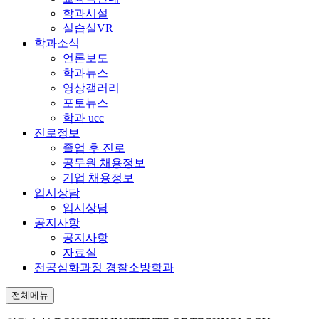
학과시설
실습실VR
학과소식
언론보도
학과뉴스
영상갤러리
포토뉴스
학과 ucc
진로정보
졸업 후 진로
공무원 채용정보
기업 채용정보
입시상담
입시상담
공지사항
공지사항
자료실
전공심화과정 경찰소방학과
전체메뉴