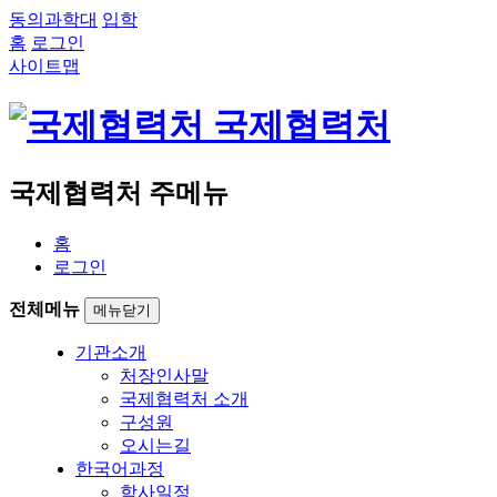
동의과학대
입학
홈
로그인
사이트맵
국제협력처
국제협력처 주메뉴
홈
로그인
전체메뉴
메뉴닫기
기관소개
처장인사말
국제협력처 소개
구성원
오시는길
한국어과정
학사일정