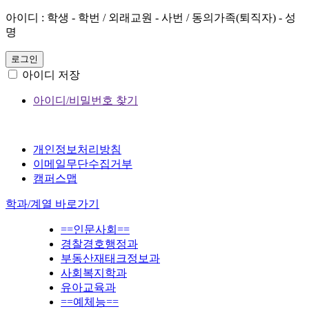
아이디 : 학생 - 학번 / 외래교원 - 사번 / 동의가족(퇴직자) - 성
명
로그인
아이디 저장
아이디/비밀번호 찾기
개인정보처리방침
이메일무단수집거부
캠퍼스맵
학과/계열 바로가기
==인문사회==
경찰경호행정과
부동산재태크정보과
사회복지학과
유아교육과
==예체능==