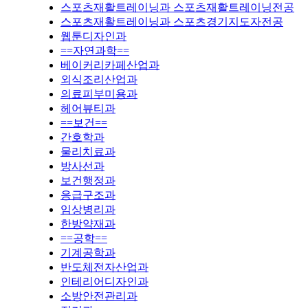
스포츠재활트레이닝과 스포츠재활트레이닝전공
스포츠재활트레이닝과 스포츠경기지도자전공
웹툰디자인과
==자연과학==
베이커리카페산업과
외식조리산업과
의료피부미용과
헤어뷰티과
==보건==
간호학과
물리치료과
방사선과
보건행정과
응급구조과
임상병리과
한방약재과
==공학==
기계공학과
반도체전자산업과
인테리어디자인과
소방안전관리과