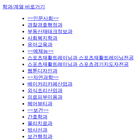
학과/계열 바로가기
==인문사회==
경찰경호행정과
부동산재태크정보과
사회복지학과
유아교육과
==예체능==
스포츠재활트레이닝과 스포츠재활트레이닝전공
스포츠재활트레이닝과 스포츠경기지도자전공
웹툰디자인과
==자연과학==
베이커리카페산업과
외식조리산업과
의료피부미용과
헤어뷰티과
==보건==
간호학과
물리치료과
방사선과
보건행정과