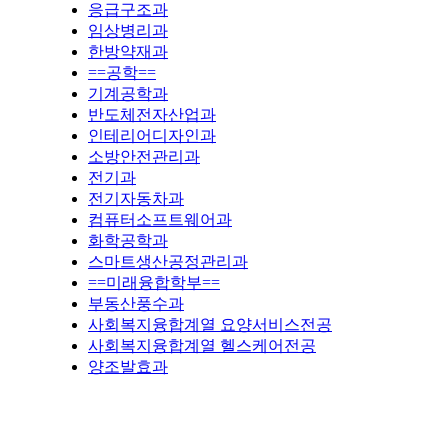
응급구조과
임상병리과
한방약재과
==공학==
기계공학과
반도체전자산업과
인테리어디자인과
소방안전관리과
전기과
전기자동차과
컴퓨터소프트웨어과
화학공학과
스마트생산공정관리과
==미래융합학부==
부동산풍수과
사회복지융합계열 요양서비스전공
사회복지융합계열 헬스케어전공
양조발효과