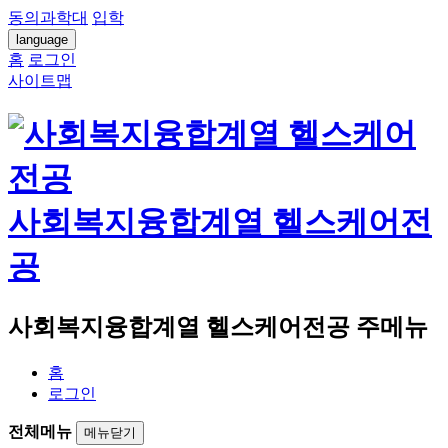
동의과학대
입학
language
홈
로그인
사이트맵
사회복지융합계열 헬스케어전
공
사회복지융합계열 헬스케어전공 주메뉴
홈
로그인
전체메뉴
메뉴닫기