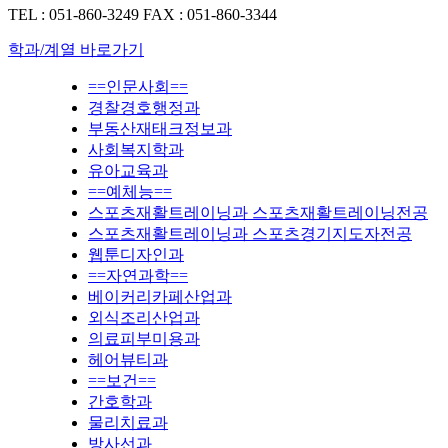
TEL : 051-860-3249
FAX : 051-860-3344
학과/계열 바로가기
==인문사회==
경찰경호행정과
부동산재태크정보과
사회복지학과
유아교육과
==예체능==
스포츠재활트레이닝과 스포츠재활트레이닝전공
스포츠재활트레이닝과 스포츠경기지도자전공
웹툰디자인과
==자연과학==
베이커리카페산업과
외식조리산업과
의료피부미용과
헤어뷰티과
==보건==
간호학과
물리치료과
방사선과