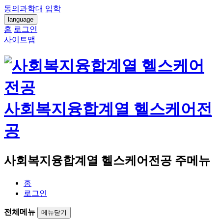
동의과학대
입학
language
홈
로그인
사이트맵
사회복지융합계열 헬스케어전
공
사회복지융합계열 헬스케어전공 주메뉴
홈
로그인
전체메뉴
메뉴닫기