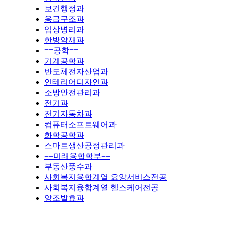
보건행정과
응급구조과
임상병리과
한방약재과
==공학==
기계공학과
반도체전자산업과
인테리어디자인과
소방안전관리과
전기과
전기자동차과
컴퓨터소프트웨어과
화학공학과
스마트생산공정관리과
==미래융합학부==
부동산풍수과
사회복지융합계열 요양서비스전공
사회복지융합계열 헬스케어전공
양조발효과