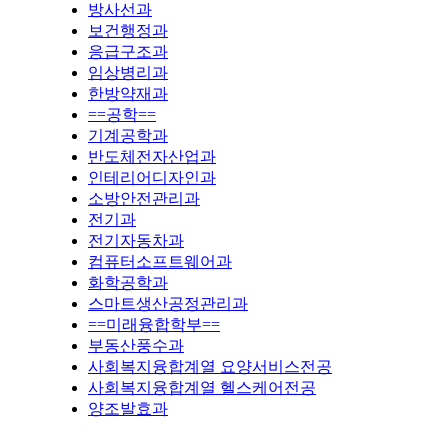
방사선과
보건행정과
응급구조과
임상병리과
한방약재과
==공학==
기계공학과
반도체전자산업과
인테리어디자인과
소방안전관리과
전기과
전기자동차과
컴퓨터소프트웨어과
화학공학과
스마트생산공정관리과
==미래융합학부==
부동산풍수과
사회복지융합계열 요양서비스전공
사회복지융합계열 헬스케어전공
양조발효과