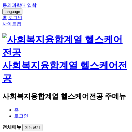
동의과학대
입학
language
홈
로그인
사이트맵
사회복지융합계열 헬스케어전
공
사회복지융합계열 헬스케어전공 주메뉴
홈
로그인
전체메뉴
메뉴닫기