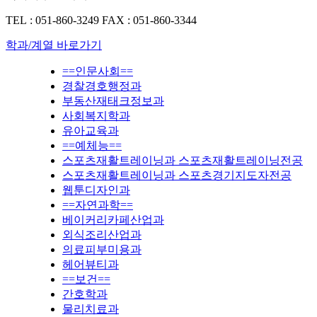
TEL : 051-860-3249
FAX : 051-860-3344
학과/계열 바로가기
==인문사회==
경찰경호행정과
부동산재태크정보과
사회복지학과
유아교육과
==예체능==
스포츠재활트레이닝과 스포츠재활트레이닝전공
스포츠재활트레이닝과 스포츠경기지도자전공
웹툰디자인과
==자연과학==
베이커리카페산업과
외식조리산업과
의료피부미용과
헤어뷰티과
==보건==
간호학과
물리치료과