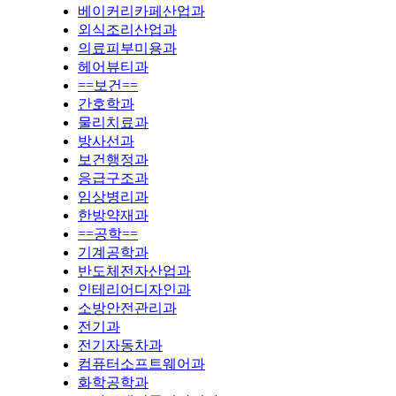
베이커리카페산업과
외식조리산업과
의료피부미용과
헤어뷰티과
==보건==
간호학과
물리치료과
방사선과
보건행정과
응급구조과
임상병리과
한방약재과
==공학==
기계공학과
반도체전자산업과
인테리어디자인과
소방안전관리과
전기과
전기자동차과
컴퓨터소프트웨어과
화학공학과