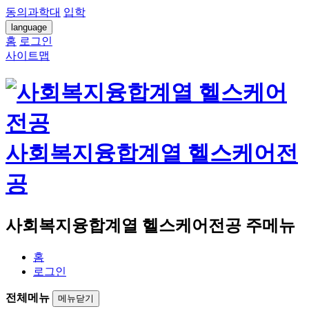
동의과학대
입학
language
홈
로그인
사이트맵
사회복지융합계열 헬스케어전
공
사회복지융합계열 헬스케어전공 주메뉴
홈
로그인
전체메뉴
메뉴닫기