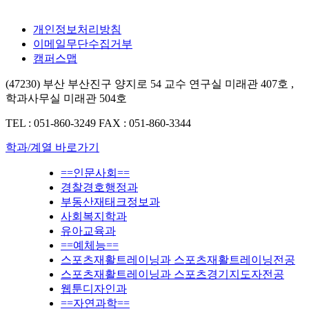
개인정보처리방침
이메일무단수집거부
캠퍼스맵
(47230) 부산 부산진구 양지로 54 교수 연구실 미래관 407호 ,
학과사무실 미래관 504호
TEL : 051-860-3249
FAX : 051-860-3344
학과/계열 바로가기
==인문사회==
경찰경호행정과
부동산재태크정보과
사회복지학과
유아교육과
==예체능==
스포츠재활트레이닝과 스포츠재활트레이닝전공
스포츠재활트레이닝과 스포츠경기지도자전공
웹툰디자인과
==자연과학==