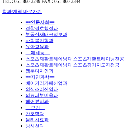
TEL : 051-860-3249
FAX : 051-860-3344
학과/계열 바로가기
==인문사회==
경찰경호행정과
부동산재태크정보과
사회복지학과
유아교육과
==예체능==
스포츠재활트레이닝과 스포츠재활트레이닝전공
스포츠재활트레이닝과 스포츠경기지도자전공
웹툰디자인과
==자연과학==
베이커리카페산업과
외식조리산업과
의료피부미용과
헤어뷰티과
==보건==
간호학과
물리치료과
방사선과