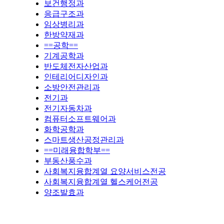
보건행정과
응급구조과
임상병리과
한방약재과
==공학==
기계공학과
반도체전자산업과
인테리어디자인과
소방안전관리과
전기과
전기자동차과
컴퓨터소프트웨어과
화학공학과
스마트생산공정관리과
==미래융합학부==
부동산풍수과
사회복지융합계열 요양서비스전공
사회복지융합계열 헬스케어전공
양조발효과