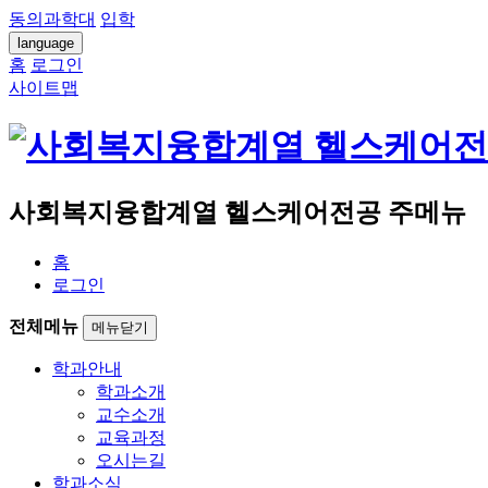
동의과학대
입학
language
홈
로그인
사이트맵
사회복지융합계열 헬스케어전공 주메뉴
홈
로그인
전체메뉴
메뉴닫기
학과안내
학과소개
교수소개
교육과정
오시는길
학과소식