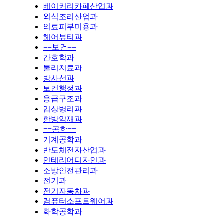
베이커리카페산업과
외식조리산업과
의료피부미용과
헤어뷰티과
==보건==
간호학과
물리치료과
방사선과
보건행정과
응급구조과
임상병리과
한방약재과
==공학==
기계공학과
반도체전자산업과
인테리어디자인과
소방안전관리과
전기과
전기자동차과
컴퓨터소프트웨어과
화학공학과