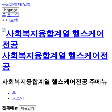
동의과학대
입학
language
홈
로그인
사이트맵
사회복지융합계열 헬스케어전
공
사회복지융합계열 헬스케어전공 주메뉴
홈
로그인
전체메뉴
메뉴닫기