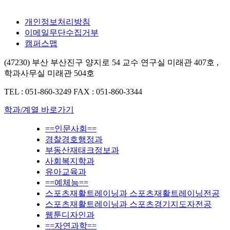
개인정보처리방침
이메일무단수집거부
캠퍼스맵
(47230) 부산 부산진구 양지로 54 교수 연구실 미래관 407호 ,
학과사무실 미래관 504호
TEL : 051-860-3249
FAX : 051-860-3344
학과/계열 바로가기
==인문사회==
경찰경호행정과
부동산재태크정보과
사회복지학과
유아교육과
==예체능==
스포츠재활트레이닝과 스포츠재활트레이닝전공
스포츠재활트레이닝과 스포츠경기지도자전공
웹툰디자인과
==자연과학==