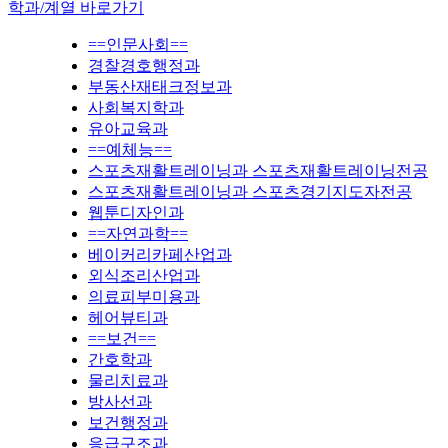
학과/계열 바로가기
==인문사회==
경찰경호행정과
부동산재태크정보과
사회복지학과
유아교육과
==예체능==
스포츠재활트레이닝과 스포츠재활트레이닝전공
스포츠재활트레이닝과 스포츠경기지도자전공
웹툰디자인과
==자연과학==
베이커리카페산업과
외식조리산업과
의료피부미용과
헤어뷰티과
==보건==
간호학과
물리치료과
방사선과
보건행정과
응급구조과