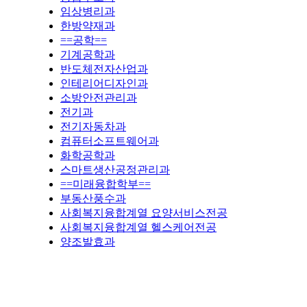
임상병리과
한방약재과
==공학==
기계공학과
반도체전자산업과
인테리어디자인과
소방안전관리과
전기과
전기자동차과
컴퓨터소프트웨어과
화학공학과
스마트생산공정관리과
==미래융합학부==
부동산풍수과
사회복지융합계열 요양서비스전공
사회복지융합계열 헬스케어전공
양조발효과