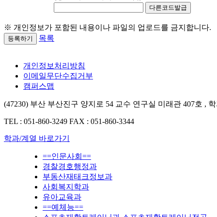
다른코드발급
※ 개인정보가 포함된 내용이나 파일의 업로드를 금지합니다.
목록
등록하기
개인정보처리방침
이메일무단수집거부
캠퍼스맵
(47230) 부산 부산진구 양지로 54 교수 연구실 미래관 407호 ,
TEL : 051-860-3249
FAX : 051-860-3344
학과/계열 바로가기
==인문사회==
경찰경호행정과
부동산재태크정보과
사회복지학과
유아교육과
==예체능==