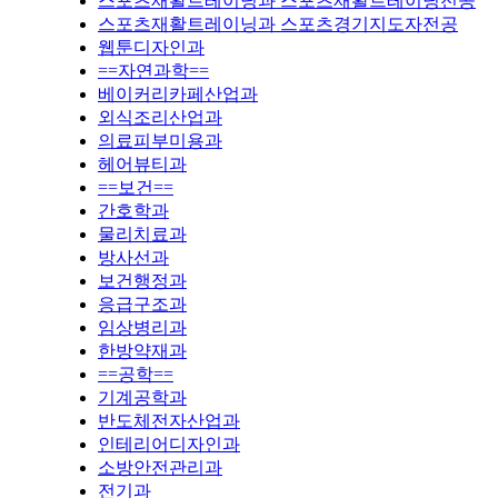
스포츠재활트레이닝과 스포츠재활트레이닝전공
스포츠재활트레이닝과 스포츠경기지도자전공
웹툰디자인과
==자연과학==
베이커리카페산업과
외식조리산업과
의료피부미용과
헤어뷰티과
==보건==
간호학과
물리치료과
방사선과
보건행정과
응급구조과
임상병리과
한방약재과
==공학==
기계공학과
반도체전자산업과
인테리어디자인과
소방안전관리과
전기과