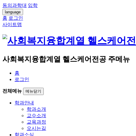
동의과학대
입학
language
홈
로그인
사이트맵
사회복지융합계열 헬스케어전공 주메뉴
홈
로그인
전체메뉴
메뉴닫기
학과안내
학과소개
교수소개
교육과정
오시는길
학과소식