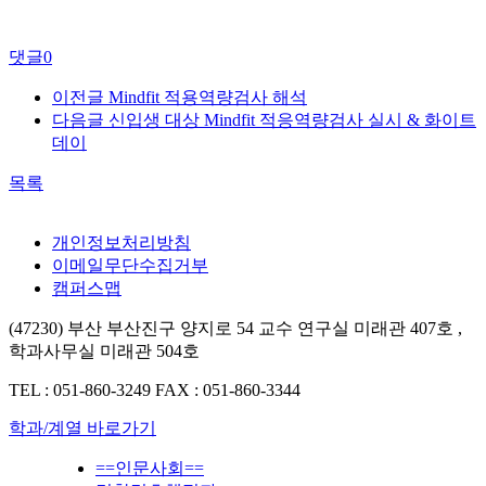
댓글
0
이전글
Mindfit 적용역량검사 해석
다음글
신입생 대상 Mindfit 적응역량검사 실시 & 화이트
데이
목록
개인정보처리방침
이메일무단수집거부
캠퍼스맵
(47230) 부산 부산진구 양지로 54 교수 연구실 미래관 407호 ,
학과사무실 미래관 504호
TEL : 051-860-3249
FAX : 051-860-3344
학과/계열 바로가기
==인문사회==