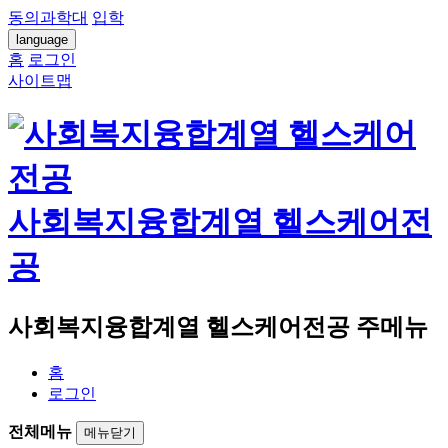
동의과학대
입학
language
홈
로그인
사이트맵
사회복지융합계열 헬스케어전
공
사회복지융합계열 헬스케어전공 주메뉴
홈
로그인
전체메뉴
메뉴닫기