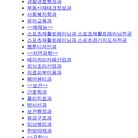
경찰경호행정과
부동산재태크정보과
사회복지학과
유아교육과
==예체능==
스포츠재활트레이닝과 스포츠재활트레이닝전공
스포츠재활트레이닝과 스포츠경기지도자전공
웹툰디자인과
==자연과학==
베이커리카페산업과
외식조리산업과
의료피부미용과
헤어뷰티과
==보건==
간호학과
물리치료과
방사선과
보건행정과
응급구조과
임상병리과
한방약재과
==공학==