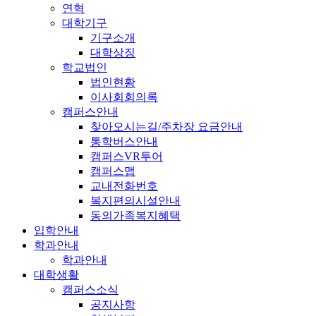
연혁
대학기구
기구소개
대학상징
학교법인
법인현황
이사회회의록
캠퍼스안내
찾아오시는길/주차장 요금안내
통학버스안내
캠퍼스VR투어
캠퍼스맵
교내전화번호
복지편의시설안내
동의가족복지혜택
입학안내
학과안내
학과안내
대학생활
캠퍼스소식
공지사항