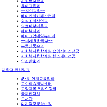
사회복지학과
유아교육과
==자연과학==
베이커리카페산업과
외식조리산업과
의료피부미용과
헤어뷰티과
메이크업네일뷰티과
==미래융합학부==
부동산풍수과
사회복지융합계열 요양서비스전공
사회복지융합계열 헬스케어전공
양조발효과
대학교 관련링크
4년제 연계교육입학
교수학습개발센터
교양과목 온라인강좌
국제협력처
도서관
디지털평생학습원