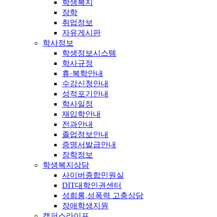
학생복지
장학
취업정보
자유게시판
학사정보
학생정보시스템
학사규정
휴·복학안내
수강신청안내
성적포기안내
학사일정
재입학안내
전과안내
졸업정보안내
증명서발급안내
장학정보
학생복지상담
사이버종합민원실
DIT대학인권센터
성희롱,성폭력 고충상담
장애학생지원
캠퍼스라이프