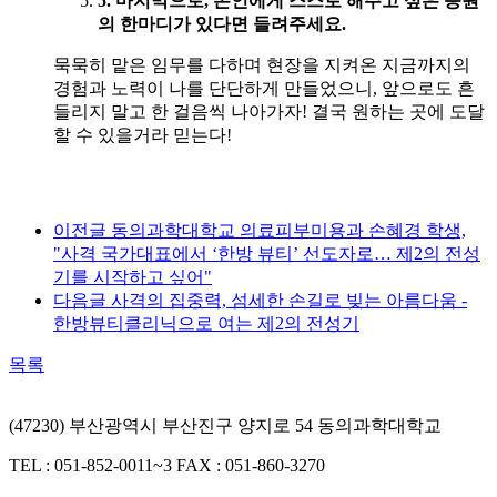
5. 마지막으로
,
본인에게 스스로 해주고 싶은 응원
의 한마디가 있다면 들려주세요
.
묵묵히 맡은 임무를 다하며 현장을 지켜온 지금까지의
경험과 노력이 나를 단단하게 만들었으니, 앞으로도 흔
들리지 말고 한 걸음씩 나아가자! 결국 원하는 곳에 도달
할 수 있을거라 믿는다!
이전글
동의과학대학교 의료피부미용과 손혜경 학생,
"사격 국가대표에서 ‘한방 뷰티’ 선도자로… 제2의 전성
기를 시작하고 싶어"
다음글
사격의 집중력, 섬세한 손길로 빚는 아름다움 -
한방뷰티클리닉으로 여는 제2의 전성기
목록
(47230) 부산광역시 부산진구 양지로 54 동의과학대학교
TEL : 051-852-0011~3
FAX : 051-860-3270