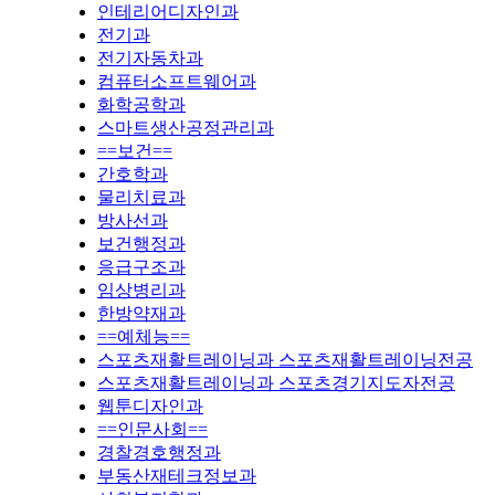
인테리어디자인과
전기과
전기자동차과
컴퓨터소프트웨어과
화학공학과
스마트생산공정관리과
==보건==
간호학과
물리치료과
방사선과
보건행정과
응급구조과
임상병리과
한방약재과
==예체능==
스포츠재활트레이닝과 스포츠재활트레이닝전공
스포츠재활트레이닝과 스포츠경기지도자전공
웹툰디자인과
==인문사회==
경찰경호행정과
부동산재테크정보과