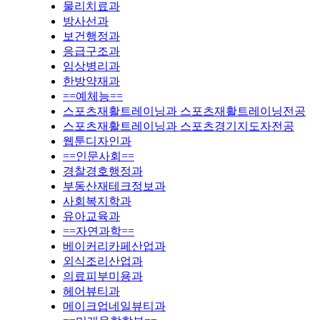
물리치료과
방사선과
보건행정과
응급구조과
임상병리과
한방약재과
==예체능==
스포츠재활트레이닝과 스포츠재활트레이닝전공
스포츠재활트레이닝과 스포츠경기지도자전공
웹툰디자인과
==인문사회==
경찰경호행정과
부동산재테크정보과
사회복지학과
유아교육과
==자연과학==
베이커리카페산업과
외식조리산업과
의료피부미용과
헤어뷰티과
메이크업네일뷰티과