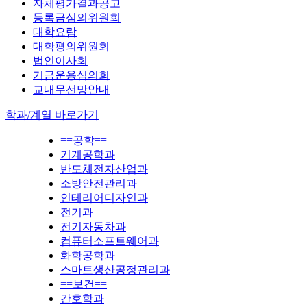
자체평가결과공고
등록금심의위원회
대학요람
대학평의위원회
법인이사회
기금운용심의회
교내무선망안내
학과/계열 바로가기
==공학==
기계공학과
반도체전자산업과
소방안전관리과
인테리어디자인과
전기과
전기자동차과
컴퓨터소프트웨어과
화학공학과
스마트생산공정관리과
==보건==
간호학과