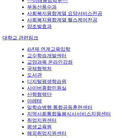
==미래융합학부==
부동산풍수과
사회복지융합계열 요양서비스전공
사회복지융합계열 헬스케어전공
양조발효과
대학교 관련링크
4년제 연계교육입학
교수학습개발센터
교양과목 온라인강좌
국제협력처
도서관
디지털평생학습원
사이버종합민원실
산학협력단
아레테
일학습병행 통합공동훈련센터
지역사회통합돌봄식사서비스지원센터
취업지원센터
평생교육원
해외취업지원센터