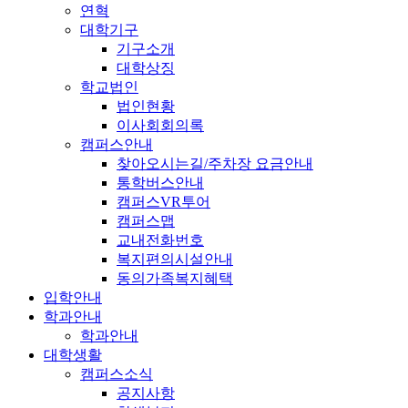
연혁
대학기구
기구소개
대학상징
학교법인
법인현황
이사회회의록
캠퍼스안내
찾아오시는길/주차장 요금안내
통학버스안내
캠퍼스VR투어
캠퍼스맵
교내전화번호
복지편의시설안내
동의가족복지혜택
입학안내
학과안내
학과안내
대학생활
캠퍼스소식
공지사항