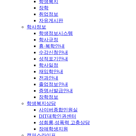
학생복지
장학
취업정보
자유게시판
학사정보
학생정보시스템
학사규정
휴·복학안내
수강신청안내
성적포기안내
학사일정
재입학안내
전과안내
졸업정보안내
증명서발급안내
장학정보
학생복지상담
사이버종합민원실
DIT대학인권센터
성희롱,성폭력 고충상담
장애학생지원
캠퍼스라이프