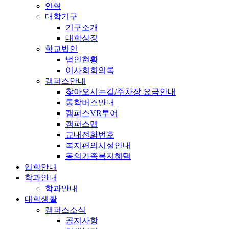
연혁
대학기구
기구소개
대학상징
학교법인
법인현황
이사회회의록
캠퍼스안내
찾아오시는길/주차장 요금안내
통학버스안내
캠퍼스VR투어
캠퍼스맵
교내전화번호
복지편의시설안내
동의가족복지혜택
입학안내
학과안내
학과안내
대학생활
캠퍼스소식
공지사항