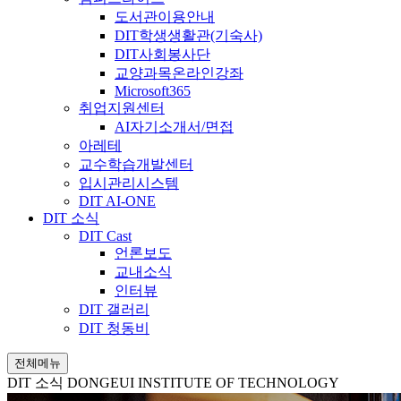
도서관이용안내
DIT학생생활관(기숙사)
DIT사회봉사단
교양과목온라인강좌
Microsoft365
취업지원센터
AI자기소개서/면접
아레테
교수학습개발센터
입시관리시스템
DIT AI-ONE
DIT 소식
DIT Cast
언론보도
교내소식
인터뷰
DIT 갤러리
DIT 청동비
전체메뉴
DIT 소식
DONGEUI INSTITUTE OF TECHNOLOGY