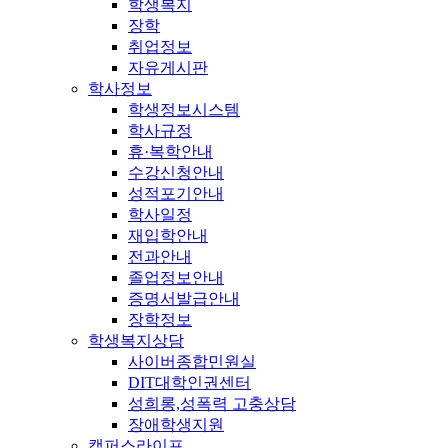
학생복지
장학
취업정보
자유게시판
학사정보
학생정보시스템
학사규정
휴·복학안내
수강신청안내
성적포기안내
학사일정
재입학안내
전과안내
졸업정보안내
증명서발급안내
장학정보
학생복지상담
사이버종합민원실
DIT대학인권센터
성희롱,성폭력 고충상담
장애학생지원
캠퍼스라이프