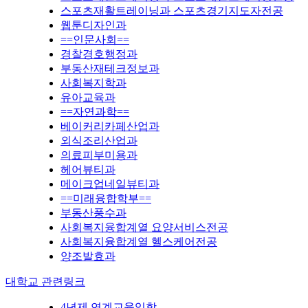
스포츠재활트레이닝과 스포츠경기지도자전공
웹툰디자인과
==인문사회==
경찰경호행정과
부동산재테크정보과
사회복지학과
유아교육과
==자연과학==
베이커리카페산업과
외식조리산업과
의료피부미용과
헤어뷰티과
메이크업네일뷰티과
==미래융합학부==
부동산풍수과
사회복지융합계열 요양서비스전공
사회복지융합계열 헬스케어전공
양조발효과
대학교 관련링크
4년제 연계교육입학