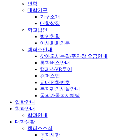
연혁
대학기구
기구소개
대학상징
학교법인
법인현황
이사회회의록
캠퍼스안내
찾아오시는길/주차장 요금안내
통학버스안내
캠퍼스VR투어
캠퍼스맵
교내전화번호
복지편의시설안내
동의가족복지혜택
입학안내
학과안내
학과안내
대학생활
캠퍼스소식
공지사항