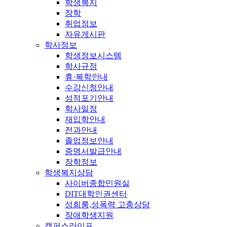
학생복지
장학
취업정보
자유게시판
학사정보
학생정보시스템
학사규정
휴·복학안내
수강신청안내
성적포기안내
학사일정
재입학안내
전과안내
졸업정보안내
증명서발급안내
장학정보
학생복지상담
사이버종합민원실
DIT대학인권센터
성희롱,성폭력 고충상담
장애학생지원
캠퍼스라이프