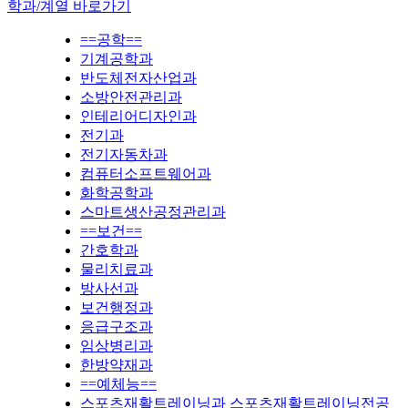
학과/계열 바로가기
==공학==
기계공학과
반도체전자산업과
소방안전관리과
인테리어디자인과
전기과
전기자동차과
컴퓨터소프트웨어과
화학공학과
스마트생산공정관리과
==보건==
간호학과
물리치료과
방사선과
보건행정과
응급구조과
임상병리과
한방약재과
==예체능==
스포츠재활트레이닝과 스포츠재활트레이닝전공