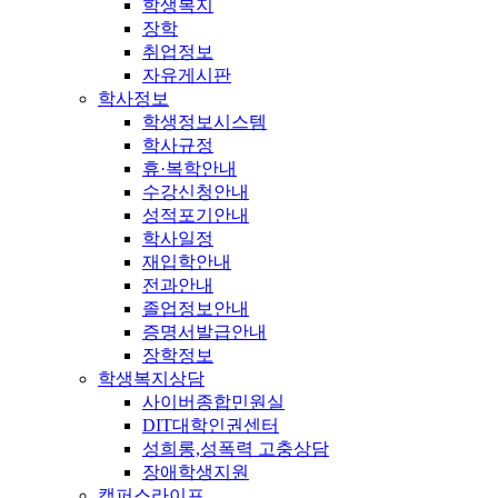
학생복지
장학
취업정보
자유게시판
학사정보
학생정보시스템
학사규정
휴·복학안내
수강신청안내
성적포기안내
학사일정
재입학안내
전과안내
졸업정보안내
증명서발급안내
장학정보
학생복지상담
사이버종합민원실
DIT대학인권센터
성희롱,성폭력 고충상담
장애학생지원
캠퍼스라이프