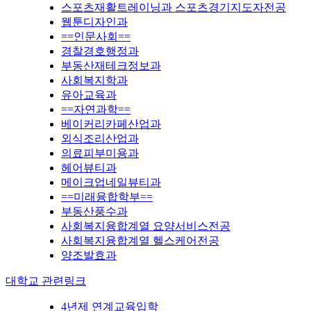
스포츠재활트레이닝과 스포츠경기지도자전공
웹툰디자인과
==인문사회==
경찰경호행정과
부동산재테크정보과
사회복지학과
유아교육과
==자연과학==
베이커리카페산업과
외식조리산업과
의료피부미용과
헤어뷰티과
메이크업네일뷰티과
==미래융합학부==
부동산풍수과
사회복지융합계열 요양서비스전공
사회복지융합계열 헬스케어전공
양조발효과
대학교 관련링크
4년제 연계교육입학