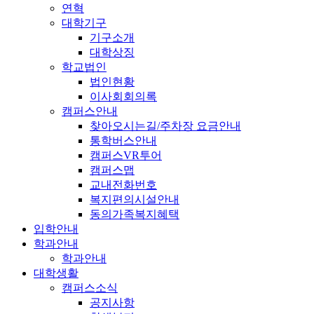
연혁
대학기구
기구소개
대학상징
학교법인
법인현황
이사회회의록
캠퍼스안내
찾아오시는길/주차장 요금안내
통학버스안내
캠퍼스VR투어
캠퍼스맵
교내전화번호
복지편의시설안내
동의가족복지혜택
입학안내
학과안내
학과안내
대학생활
캠퍼스소식
공지사항