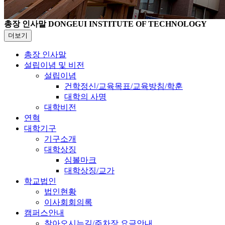
총장 인사말
DONGEUI INSTITUTE OF TECHNOLOGY
더보기
총장 인사말
설립이념 및 비전
설립이념
건학정신/교육목표/교육방침/학훈
대학의 사명
대학비전
연혁
대학기구
기구소개
대학상징
심볼마크
대학상징/교가
학교법인
법인현황
이사회회의록
캠퍼스안내
찾아오시는길/주차장 요금안내