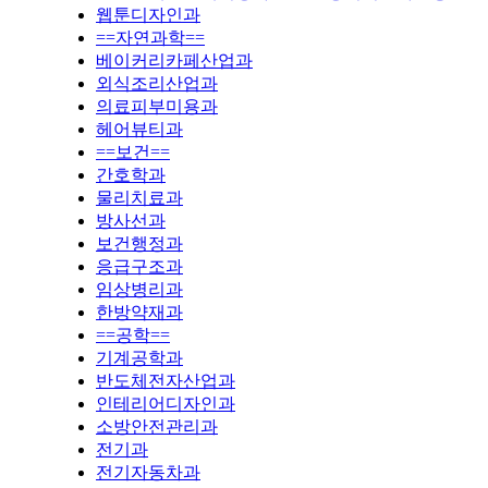
웹툰디자인과
==자연과학==
베이커리카페산업과
외식조리산업과
의료피부미용과
헤어뷰티과
==보건==
간호학과
물리치료과
방사선과
보건행정과
응급구조과
임상병리과
한방약재과
==공학==
기계공학과
반도체전자산업과
인테리어디자인과
소방안전관리과
전기과
전기자동차과