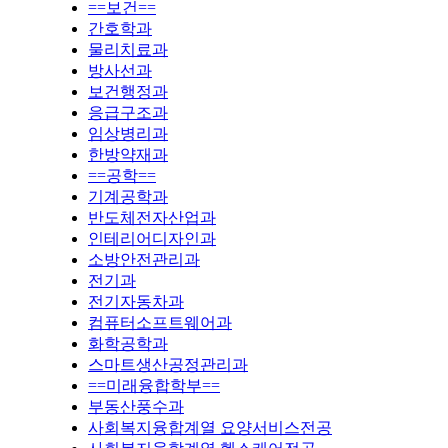
==보건==
간호학과
물리치료과
방사선과
보건행정과
응급구조과
임상병리과
한방약재과
==공학==
기계공학과
반도체전자산업과
인테리어디자인과
소방안전관리과
전기과
전기자동차과
컴퓨터소프트웨어과
화학공학과
스마트생산공정관리과
==미래융합학부==
부동산풍수과
사회복지융합계열 요양서비스전공