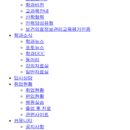
학과비전
교과목안내
산학협력
인력양성유형
보건의료정보관리교육평가인증
학과소식
학과뉴스
포토뉴스
학과UCC
동아리
강의자료실
일반자료실
입시상담
취업현황
취업현황
편입현황
병원실습
졸업 후 진로
관련사이트
커뮤니티
공지사항