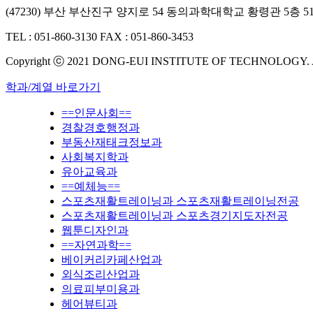
(47230) 부산 부산진구 양지로 54 동의과학대학교 황령관 5층 5
TEL : 051-860-3130
FAX : 051-860-3453
Copyright ⓒ 2021 DONG-EUI INSTITUTE OF TECHNOLOGY.
학과/계열 바로가기
==인문사회==
경찰경호행정과
부동산재태크정보과
사회복지학과
유아교육과
==예체능==
스포츠재활트레이닝과 스포츠재활트레이닝전공
스포츠재활트레이닝과 스포츠경기지도자전공
웹툰디자인과
==자연과학==
베이커리카페산업과
외식조리산업과
의료피부미용과
헤어뷰티과