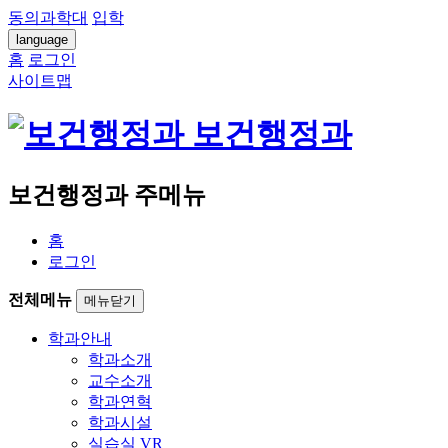
동의과학대
입학
language
홈
로그인
사이트맵
보건행정과
보건행정과 주메뉴
홈
로그인
전체메뉴
메뉴닫기
학과안내
학과소개
교수소개
학과연혁
학과시설
실습실 VR