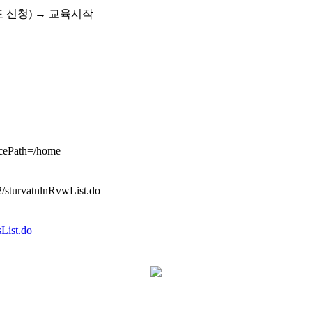
 신청) → 교육시작
acePath=/home
sturvatnlnRvwList.do
List.do