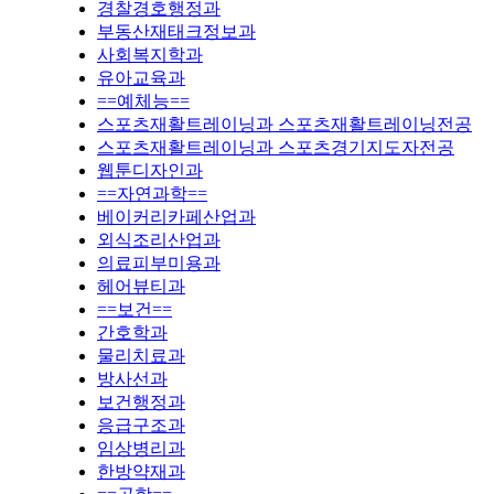
경찰경호행정과
부동산재태크정보과
사회복지학과
유아교육과
==예체능==
스포츠재활트레이닝과 스포츠재활트레이닝전공
스포츠재활트레이닝과 스포츠경기지도자전공
웹툰디자인과
==자연과학==
베이커리카페산업과
외식조리산업과
의료피부미용과
헤어뷰티과
==보건==
간호학과
물리치료과
방사선과
보건행정과
응급구조과
임상병리과
한방약재과