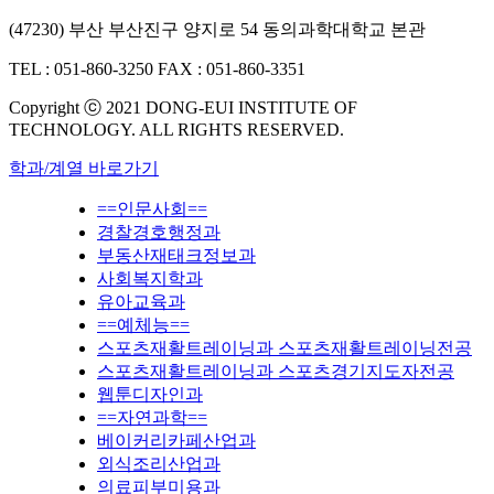
(47230) 부산 부산진구 양지로 54 동의과학대학교 본관
TEL : 051-860-3250
FAX : 051-860-3351
Copyright ⓒ 2021 DONG-EUI INSTITUTE OF
TECHNOLOGY. ALL RIGHTS RESERVED.
학과/계열 바로가기
==인문사회==
경찰경호행정과
부동산재태크정보과
사회복지학과
유아교육과
==예체능==
스포츠재활트레이닝과 스포츠재활트레이닝전공
스포츠재활트레이닝과 스포츠경기지도자전공
웹툰디자인과
==자연과학==
베이커리카페산업과
외식조리산업과
의료피부미용과