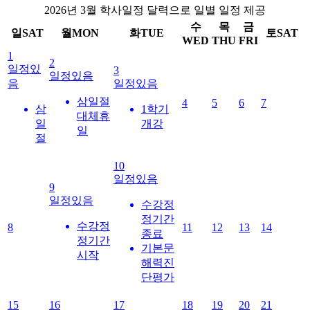
2026년 3월 학사일정 달력으로 일별 일정 제공
수
목
금
일
SAT
월
MON
화
TUE
토
SAT
WED
THU
FRI
1
2
일정있
3
일정있음
음
일정있음
삼일절
4
5
6
7
삼
1학기
대체휴
일
개강
일
절
10
일정있음
9
일정있음
수강정
정기간
수강정
8
11
12
13
14
종료
정기간
기본문
시작
해력진
단평가
15
16
17
18
19
20
21