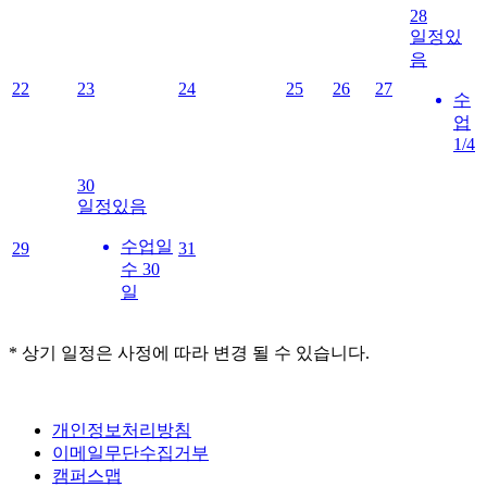
28
일정있
음
22
23
24
25
26
27
수
업
1/4
30
일정있음
수업일
29
31
수 30
일
* 상기 일정은 사정에 따라 변경 될 수 있습니다.
개인정보처리방침
이메일무단수집거부
캠퍼스맵