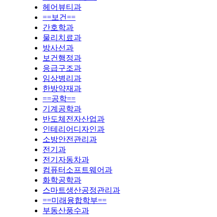
헤어뷰티과
==보건==
간호학과
물리치료과
방사선과
보건행정과
응급구조과
임상병리과
한방약재과
==공학==
기계공학과
반도체전자산업과
인테리어디자인과
소방안전관리과
전기과
전기자동차과
컴퓨터소프트웨어과
화학공학과
스마트생산공정관리과
==미래융합학부==
부동산풍수과