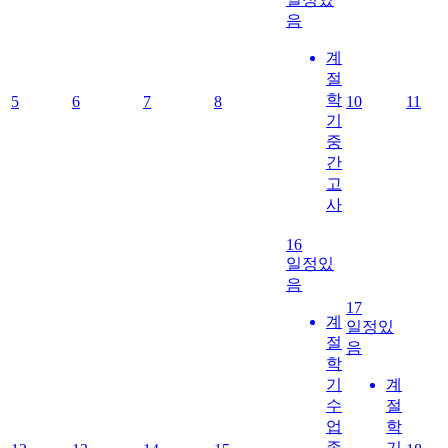
음
계
절
학
5
6
7
8
10
11
기
중
간
고
사
16
일정있
음
17
계
일정있
절
음
학
기
계
수
절
업
학
종
기