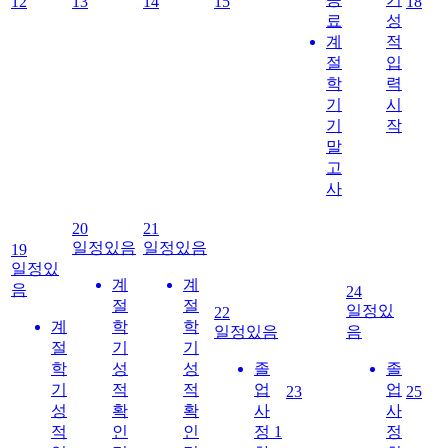
12
13
14
15
18
료
성
계
적
절
입
학
력
기
시
기
작
말
고
사
20
21
일정있음
일정있음
19
일정있
계
계
음
24
절
절
일정있
22
계
학
학
일정있음
음
절
기
기
학
성
성
졸
졸
기
적
적
업
업
23
25
성
확
확
사
사
적
인
인
정 1
정