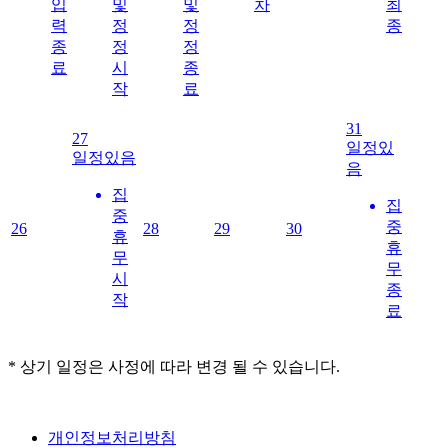
입
및
및
차
최
력
정
정
종
종
정
정
료
시
종
작
료
31
27
일정있
일정있음
음
집
집
중
중
26
28
29
30
휴
휴
무
무
시
종
작
료
* 상기 일정은 사정에 따라 변경 될 수 있습니다.
개인정보처리방침