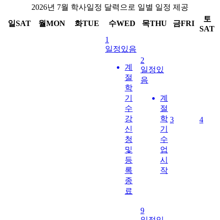
2026년 7월 학사일정 달력으로 일별 일정 제공
토
일
SAT
월
MON
화
TUE
수
WED
목
THU
금
FRI
SAT
1
일정있음
2
계
일정있
절
음
학
기
계
수
절
강
학
3
4
신
기
청
수
및
업
등
시
록
작
종
료
9
일정있