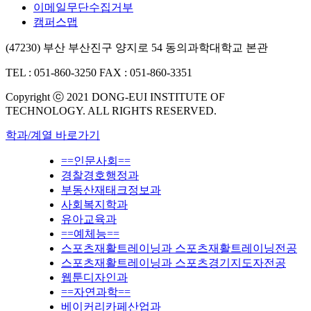
이메일무단수집거부
캠퍼스맵
(47230) 부산 부산진구 양지로 54 동의과학대학교 본관
TEL : 051-860-3250
FAX : 051-860-3351
Copyright ⓒ 2021 DONG-EUI INSTITUTE OF
TECHNOLOGY. ALL RIGHTS RESERVED.
학과/계열 바로가기
==인문사회==
경찰경호행정과
부동산재태크정보과
사회복지학과
유아교육과
==예체능==
스포츠재활트레이닝과 스포츠재활트레이닝전공
스포츠재활트레이닝과 스포츠경기지도자전공
웹툰디자인과
==자연과학==
베이커리카페산업과