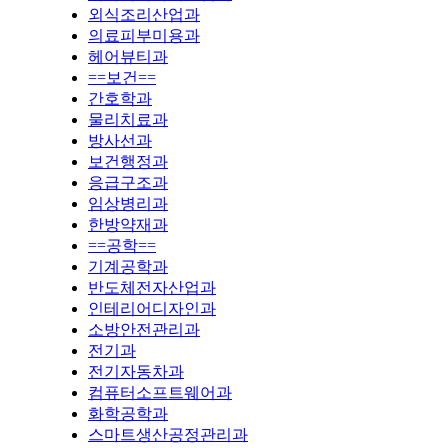
외식조리산업과
의료피부미용과
헤어뷰티과
==보건==
간호학과
물리치료과
방사선과
보건행정과
응급구조과
임상병리과
한방약재과
==공학==
기계공학과
반도체전자산업과
인테리어디자인과
소방안전관리과
전기과
전기자동차과
컴퓨터소프트웨어과
화학공학과
스마트생산공정관리과