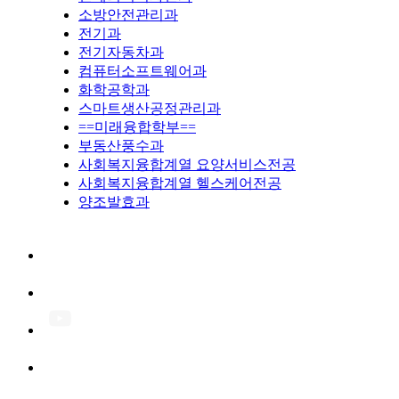
소방안전관리과
전기과
전기자동차과
컴퓨터소프트웨어과
화학공학과
스마트생산공정관리과
==미래융합학부==
부동산풍수과
사회복지융합계열 요양서비스전공
사회복지융합계열 헬스케어전공
양조발효과