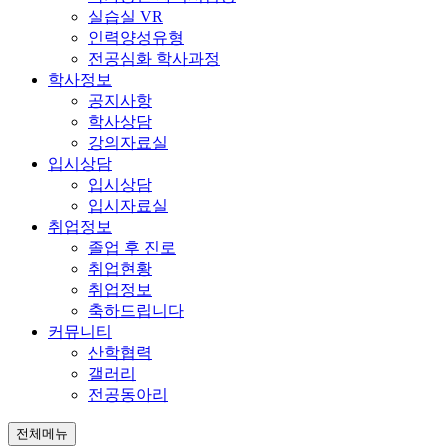
실습실 VR
인력양성유형
전공심화 학사과정
학사정보
공지사항
학사상담
강의자료실
입시상담
입시상담
입시자료실
취업정보
졸업 후 진로
취업현황
취업정보
축하드립니다
커뮤니티
산학협력
갤러리
전공동아리
전체메뉴