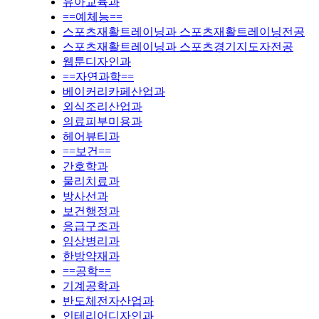
유아교육과
==예체능==
스포츠재활트레이닝과 스포츠재활트레이닝전공
스포츠재활트레이닝과 스포츠경기지도자전공
웹툰디자인과
==자연과학==
베이커리카페산업과
외식조리산업과
의료피부미용과
헤어뷰티과
==보건==
간호학과
물리치료과
방사선과
보건행정과
응급구조과
임상병리과
한방약재과
==공학==
기계공학과
반도체전자산업과
인테리어디자인과