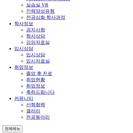
실습실 VR
인력양성유형
전공심화 학사과정
학사정보
공지사항
학사상담
강의자료실
입시상담
입시상담
입시자료실
취업정보
졸업 후 진로
취업현황
취업정보
축하드립니다
커뮤니티
산학협력
갤러리
전공동아리
전체메뉴