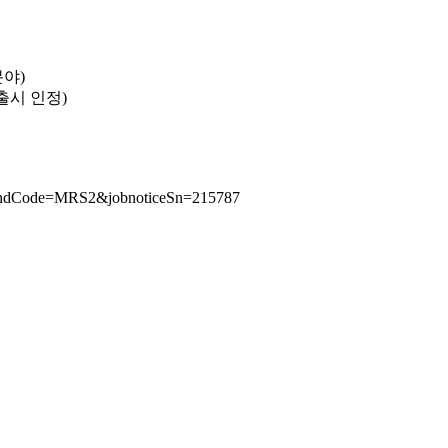
분야)
출시 인정)
emKindCode=MRS2&jobnoticeSn=215787