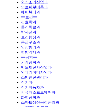
외식조리산업과
의료피부미용과
헤어뷰티과
==보건==
간호학과
물리치료과
방사선과
보건행정과
응급구조과
임상병리과
한방약재과
==공학==
기계공학과
반도체전자산업과
인테리어디자인과
소방안전관리과
전기과
전기자동차과
컴퓨터소프트웨어과
화학공학과
스마트생산공정관리과