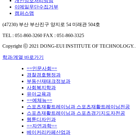
개인정보처리방침
이메일무단수집거부
캠퍼스맵
(47230) 부산 부산진구 양지로 54 미래관 504호
TEL : 051-860-3260
FAX : 051-860-3325
Copyright ⓒ 2021 DONG-EUI INSTITUTE OF TECHNOLOGY.
학과/계열 바로가기
==인문사회==
경찰경호행정과
부동산재태크정보과
사회복지학과
유아교육과
==예체능==
스포츠재활트레이닝과 스포츠재활트레이닝전공
스포츠재활트레이닝과 스포츠경기지도자전공
웹툰디자인과
==자연과학==
베이커리카페산업과