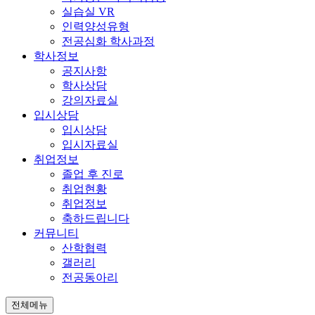
실습실 VR
인력양성유형
전공심화 학사과정
학사정보
공지사항
학사상담
강의자료실
입시상담
입시상담
입시자료실
취업정보
졸업 후 진로
취업현황
취업정보
축하드립니다
커뮤니티
산학협력
갤러리
전공동아리
전체메뉴