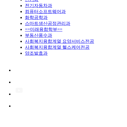
전기자동차과
컴퓨터소프트웨어과
화학공학과
스마트생산공정관리과
==미래융합학부==
부동산풍수과
사회복지융합계열 요양서비스전공
사회복지융합계열 헬스케어전공
양조발효과