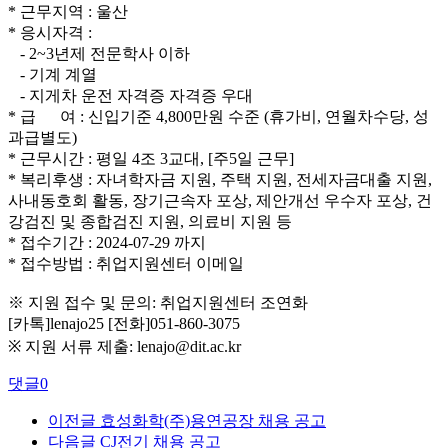
*
근무지역
: 울산
* 응시자격 :
- 2~3년제 전문학사 이하
- 기계 계열
- 지게차 운전 자격증 자격증 우대
*
급
여
: 신입기준 4,800만원 수준 (휴가비, 연월차수당, 성
과급별도)
* 근무시간 : 평일 4조 3교대, [주5일 근무]
* 복리후생 : 자녀학자금 지원, 주택 지원, 전세자금대출 지원,
사내동호회 활동, 장기근속자 포상, 제안개선 우수자 포상, 건
강검진 및 종합검진 지원, 의료비 지원 등
* 접수기간 : 2024-07-29 까지
* 접수방법 : 취업지원센터 이메일
※ 지원 접수 및 문의: 취업지원센터 조연화
[카톡]lenajo25 [전화]051-860-3075
※ 지원 서류 제출: lenajo@dit.ac.kr
댓글
0
이전글
효성화학(주)용연공장 채용 공고
다음글
CJ전기 채용 공고