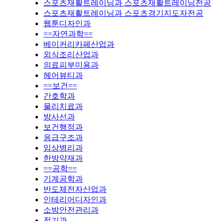
스포츠재활트레이닝과 스포츠재활트레이닝전공
스포츠재활트레이닝과 스포츠경기지도자전공
웹툰디자인과
==자연과학==
베이커리카페산업과
외식조리산업과
의료피부미용과
헤어뷰티과
==보건==
간호학과
물리치료과
방사선과
보건행정과
응급구조과
임상병리과
한방약재과
==공학==
기계공학과
반도체전자산업과
인테리어디자인과
소방안전관리과
전기과