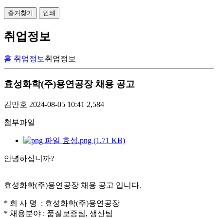
즐겨찾기
인쇄
취업정보
홈
취업정보
취업정보
효성화학(주)용연공장 채용 공고
김만호
2024-08-05 10:41
2,584
첨부파일
효성.png (1.71 KB)
안녕하십니까
?
효성화학(주)용연공장 채용 공고 입니다.
*
회
사 명
: 효성화학(주)용연공장
*
채용분야
: 품질보증팀, 생산팀