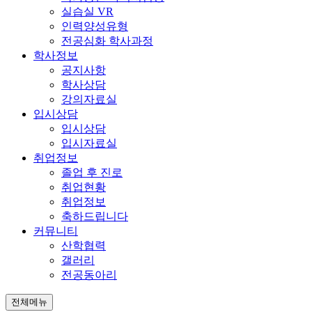
실습실 VR
인력양성유형
전공심화 학사과정
학사정보
공지사항
학사상담
강의자료실
입시상담
입시상담
입시자료실
취업정보
졸업 후 진로
취업현황
취업정보
축하드립니다
커뮤니티
산학협력
갤러리
전공동아리
전체메뉴