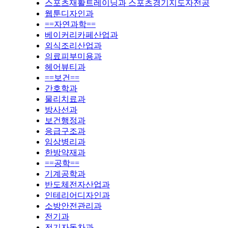
스포츠재활트레이닝과 스포츠경기지도자전공
웹툰디자인과
==자연과학==
베이커리카페산업과
외식조리산업과
의료피부미용과
헤어뷰티과
==보건==
간호학과
물리치료과
방사선과
보건행정과
응급구조과
임상병리과
한방약재과
==공학==
기계공학과
반도체전자산업과
인테리어디자인과
소방안전관리과
전기과
전기자동차과