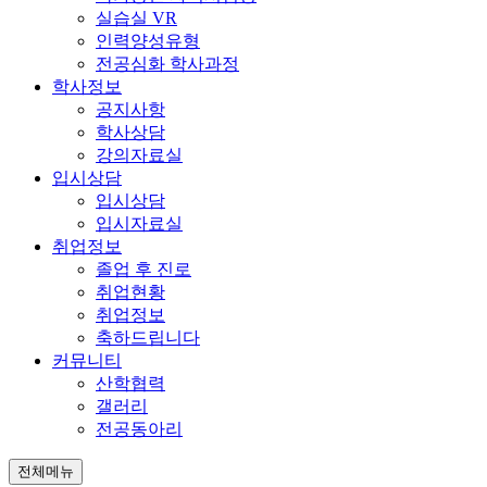
실습실 VR
인력양성유형
전공심화 학사과정
학사정보
공지사항
학사상담
강의자료실
입시상담
입시상담
입시자료실
취업정보
졸업 후 진로
취업현황
취업정보
축하드립니다
커뮤니티
산학협력
갤러리
전공동아리
전체메뉴