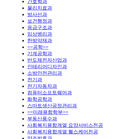
간호학과
물리치료과
방사선과
보건행정과
응급구조과
임상병리과
한방약재과
==공학==
기계공학과
반도체전자산업과
인테리어디자인과
소방안전관리과
전기과
전기자동차과
컴퓨터소프트웨어과
화학공학과
스마트생산공정관리과
==미래융합학부==
부동산풍수과
사회복지융합계열 요양서비스전공
사회복지융합계열 헬스케어전공
양조발효과