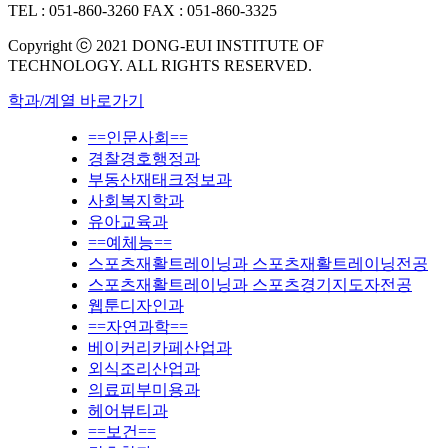
TEL : 051-860-3260
FAX : 051-860-3325
Copyright ⓒ 2021 DONG-EUI INSTITUTE OF
TECHNOLOGY. ALL RIGHTS RESERVED.
학과/계열 바로가기
==인문사회==
경찰경호행정과
부동산재태크정보과
사회복지학과
유아교육과
==예체능==
스포츠재활트레이닝과 스포츠재활트레이닝전공
스포츠재활트레이닝과 스포츠경기지도자전공
웹툰디자인과
==자연과학==
베이커리카페산업과
외식조리산업과
의료피부미용과
헤어뷰티과
==보건==