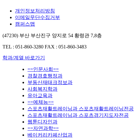
개인정보처리방침
이메일무단수집거부
캠퍼스맵
(47230) 부산 부산진구 양지로 54 황령관 7,8층
TEL : 051-860-3280
FAX : 051-860-3483
학과/계열 바로가기
==인문사회==
경찰경호행정과
부동산재태크정보과
사회복지학과
유아교육과
==예체능==
스포츠재활트레이닝과 스포츠재활트레이닝전공
스포츠재활트레이닝과 스포츠경기지도자전공
웹툰디자인과
==자연과학==
베이커리카페산업과