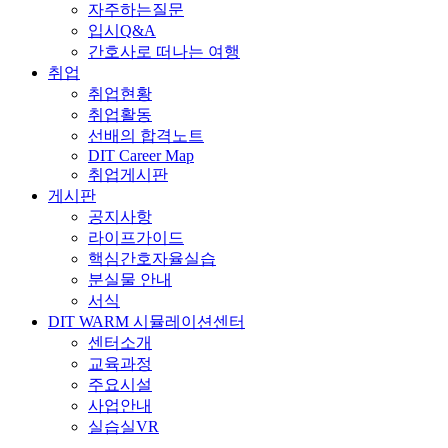
자주하는질문
입시Q&A
간호사로 떠나는 여행
취업
취업현황
취업활동
선배의 합격노트
DIT Career Map
취업게시판
게시판
공지사항
라이프가이드
핵심간호자율실습
분실물 안내
서식
DIT WARM 시뮬레이션센터
센터소개
교육과정
주요시설
사업안내
실습실VR