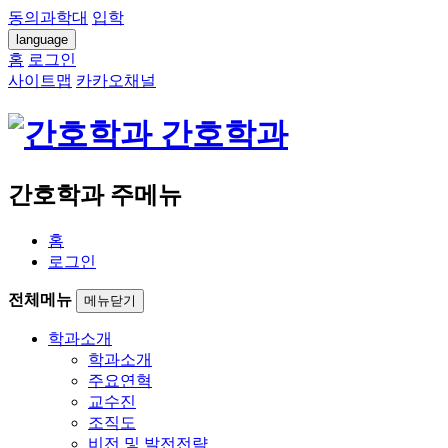
동의과학대
입학
language
홈
로그인
사이트맵
카카오채널
간호학과
간호학과 주메뉴
홈
로그인
전체메뉴
메뉴닫기
학과소개
학과소개
주요연혁
교수진
조직도
비전 및 발전전략