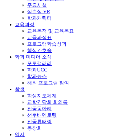
주요시설
실습실 VR
학과캐릭터
교육과정
교육목적 및 교육목표
교육과정표
프로그램학습성과
핵심간호술
학과 미디어 소식
포토갤러리
학과UCC
학과뉴스
해외 프로그램 참여
학생
학생지도체계
교학간담회 회의록
전공동아리
선후배멘토링
전공튜터링
동창회
입시