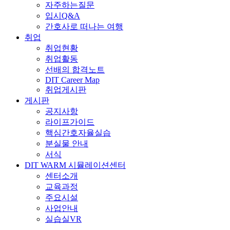
자주하는질문
입시Q&A
간호사로 떠나는 여행
취업
취업현황
취업활동
선배의 합격노트
DIT Career Map
취업게시판
게시판
공지사항
라이프가이드
핵심간호자율실습
분실물 안내
서식
DIT WARM 시뮬레이션센터
센터소개
교육과정
주요시설
사업안내
실습실VR