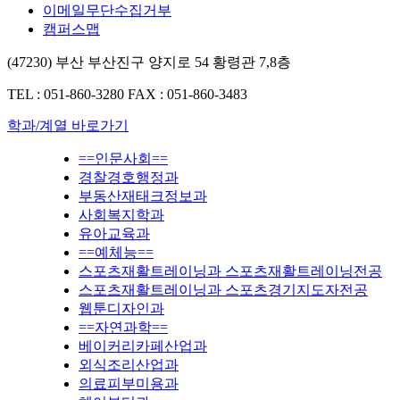
이메일무단수집거부
캠퍼스맵
(47230) 부산 부산진구 양지로 54 황령관 7,8층
TEL : 051-860-3280
FAX : 051-860-3483
학과/계열 바로가기
==인문사회==
경찰경호행정과
부동산재태크정보과
사회복지학과
유아교육과
==예체능==
스포츠재활트레이닝과 스포츠재활트레이닝전공
스포츠재활트레이닝과 스포츠경기지도자전공
웹툰디자인과
==자연과학==
베이커리카페산업과
외식조리산업과
의료피부미용과