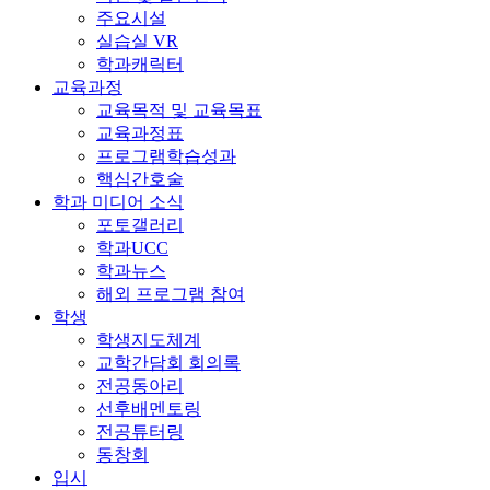
주요시설
실습실 VR
학과캐릭터
교육과정
교육목적 및 교육목표
교육과정표
프로그램학습성과
핵심간호술
학과 미디어 소식
포토갤러리
학과UCC
학과뉴스
해외 프로그램 참여
학생
학생지도체계
교학간담회 회의록
전공동아리
선후배멘토링
전공튜터링
동창회
입시