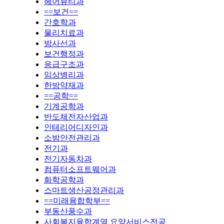
헤어뷰티과
==보건==
간호학과
물리치료과
방사선과
보건행정과
응급구조과
임상병리과
한방약재과
==공학==
기계공학과
반도체전자산업과
인테리어디자인과
소방안전관리과
전기과
전기자동차과
컴퓨터소프트웨어과
화학공학과
스마트생산공정관리과
==미래융합학부==
부동산풍수과
사회복지융합계열 요양서비스전공