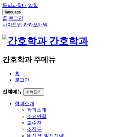
동의과학대
입학
language
홈
로그인
사이트맵
카카오채널
간호학과
간호학과 주메뉴
홈
로그인
전체메뉴
메뉴닫기
학과소개
학과소개
주요연혁
교수진
조직도
비전 및 발전전략