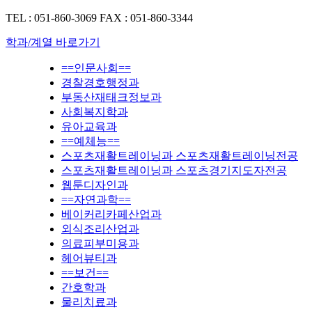
TEL : 051-860-3069
FAX : 051-860-3344
학과/계열 바로가기
==인문사회==
경찰경호행정과
부동산재태크정보과
사회복지학과
유아교육과
==예체능==
스포츠재활트레이닝과 스포츠재활트레이닝전공
스포츠재활트레이닝과 스포츠경기지도자전공
웹툰디자인과
==자연과학==
베이커리카페산업과
외식조리산업과
의료피부미용과
헤어뷰티과
==보건==
간호학과
물리치료과