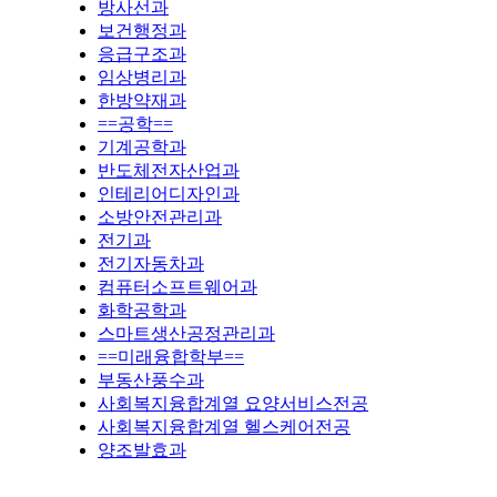
방사선과
보건행정과
응급구조과
임상병리과
한방약재과
==공학==
기계공학과
반도체전자산업과
인테리어디자인과
소방안전관리과
전기과
전기자동차과
컴퓨터소프트웨어과
화학공학과
스마트생산공정관리과
==미래융합학부==
부동산풍수과
사회복지융합계열 요양서비스전공
사회복지융합계열 헬스케어전공
양조발효과