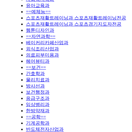
유아교육과
==예체능==
스포츠재활트레이닝과 스포츠재활트레이닝전공
스포츠재활트레이닝과 스포츠경기지도자전공
웹툰디자인과
==자연과학==
베이커리카페산업과
외식조리산업과
의료피부미용과
헤어뷰티과
==보건==
간호학과
물리치료과
방사선과
보건행정과
응급구조과
임상병리과
한방약재과
==공학==
기계공학과
반도체전자산업과