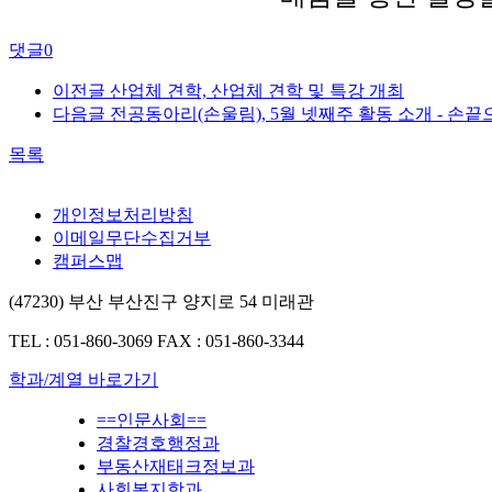
댓글
0
이전글
산업체 견학, 산업체 견학 및 특강 개최
다음글
전공동아리(손울림), 5월 넷째주 활동 소개 - 손
목록
개인정보처리방침
이메일무단수집거부
캠퍼스맵
(47230) 부산 부산진구 양지로 54 미래관
TEL : 051-860-3069
FAX : 051-860-3344
학과/계열 바로가기
==인문사회==
경찰경호행정과
부동산재태크정보과
사회복지학과