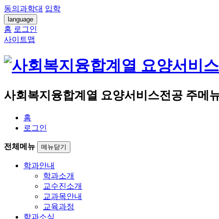
동의과학대
입학
language
홈
로그인
사이트맵
사회복지융합계열 요양서비스전공 주메
홈
로그인
전체메뉴
메뉴닫기
학과안내
학과소개
교수진소개
교과목안내
교육과정
학과소식